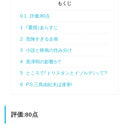
もくじ
0.1
評価:80点
1
｢憂国｣あらすじ
2
危険すぎる企画
3
小説と映画の住み分け
4
黒澤明の影響か?
5
ところで｢トリスタンとイゾルデ｣って?
6
P.S.三島由紀夫は達筆!
評価:80点