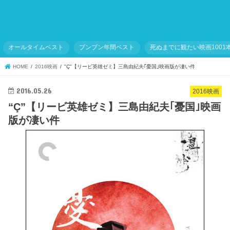
オールタイムベスト
ブンブン年間ベスト
死ぬまでに観たい映画1001
HOME
2016映画
"Ç"【リービ英雄ゼミ】三島由紀夫｢憂国｣映画版が凄い件
2016.05.26
2016映画
“Ç”【リービ英雄ゼミ】三島由紀夫｢憂国｣映画
版が凄い件