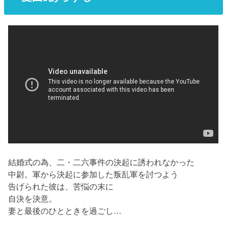
結婚式の為、二・二六事件の決起に誘われなかった
中尉。軍から決起に参加した叛乱軍を討つよう
告げられた彼は、苦悩の末に
自決を決意。
妻と最後のひとときを過ごし…