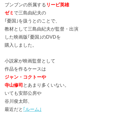
ブンブンの所属する
リービ英雄
ゼミ
で三島由紀夫の
｢憂国｣を扱うとのことで、
教材として三島由紀夫が監督・出演
した映画版｢憂国｣のDVDを
購入しました。
小説家が映画監督として
作品を作るケースは
ジャン・コクトーや
寺山修司
とあまり多くいない。
いても安部公房や
谷川俊太郎、
最近だと
｢ルーム｣