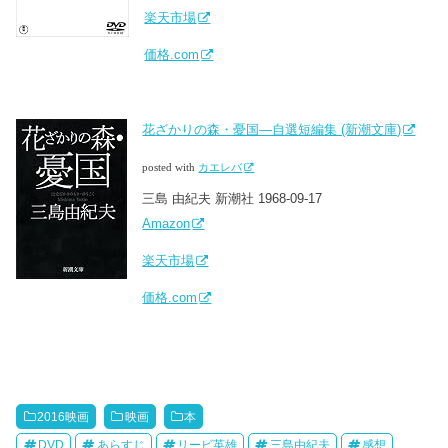
楽天市場
価格.com
花ざかりの森・憂国―自選短編集 (新潮文庫)
posted with
カエレバ
三島 由紀夫 新潮社 1968-09-17
Amazon
楽天市場
価格.com
2016映画
映画
本
DVD
あらすじ
リービ英雄
三島由紀夫
感想