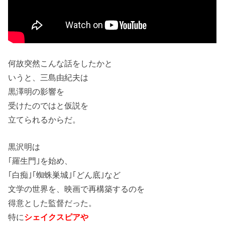
何故突然こんな話をしたかと
いうと、三島由紀夫は
黒澤明の影響を
受けたのではと仮説を
立てられるからだ。
黒沢明は
｢羅生門｣を始め、
｢白痴｣｢蜘蛛巣城｣｢どん底｣など
文学の世界を、映画で再構築するのを
得意とした監督だった。
特に
シェイクスピアや