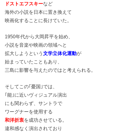
ドストエフスキー
など
海外の小説を日本に置き換えて
映画化することに長けていた。
1950年代から大岡昇平を始め、
小説を音楽や映画の領域へと
拡大しようという
文学立体化運動
が
始まっていたこともあり、
三島に影響を与えたのではと考えられる。
そしてこの｢憂国｣では、
｢能｣に近いヴィジュアル演出
にも関わらず、サントラで
ワーグナーを使用する
和洋折衷
を成功させている。
違和感なく演出されており