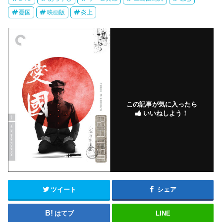
憂国
映画版
炎上
この記事が気に入ったら
いいねしよう！
ツイート
シェア
はてブ
LINE