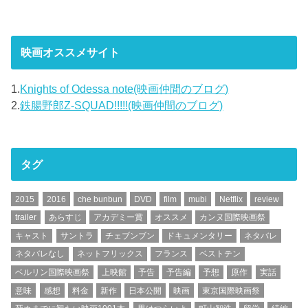
映画オススメサイト
1.
Knights of Odessa note(映画仲間のブログ)
2.
鉄腸野郎Z-SQUAD!!!!!(映画仲間のブログ)
タグ
2015
2016
che bunbun
DVD
film
mubi
Netflix
review
trailer
あらすじ
アカデミー賞
オススメ
カンヌ国際映画祭
キャスト
サントラ
チェブンブン
ドキュメンタリー
ネタバレ
ネタバレなし
ネットフリックス
フランス
ベストテン
ベルリン国際映画祭
上映館
予告
予告編
予想
原作
実話
意味
感想
料金
新作
日本公開
映画
東京国際映画祭