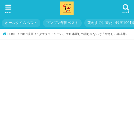
menu
search
オールタイムベスト
ブンブン年間ベスト
死ぬまでに観たい映画1001
HOME
2016映画
"Ç"エクストリーム、エロ本隠しの話じゃないぞ「やさしい本泥棒」