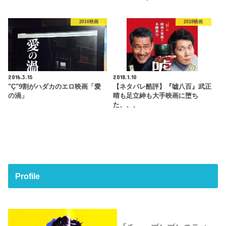
2016映画
2018映画
2016.3.15
2018.1.10
"Ç"9割がハダカのエロ映画「愛
【ネタバレ酷評】『嘘八百』武正
の渦」
晴も足立紳も大手映画に堕ち
た、、、
Profile