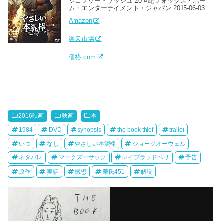
ジェフリー・ラッシュ 20世紀フォックス・ホー
ム・エンターテイメント・ジャパン 2015-06-03
Amazon
楽天市場
価格.com
2016映画
映画
本
1984
DVD
synopsis
the book thief
trailer
いつ
なし
やさしい本泥棒
ジョージオーウェル
ネタバレ
マークズーサック
レイブラッドベリ
予告
原作
実話
感想
華氏451
解説