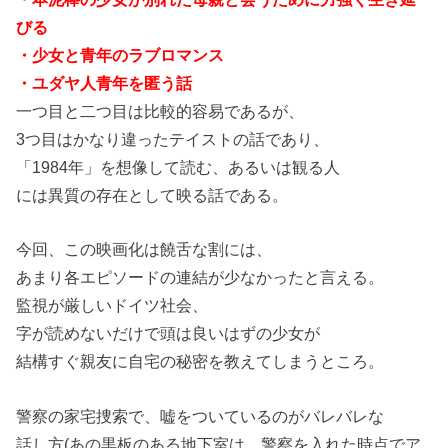
びる
・少女と青年のラブロマンス
・ユダヤ人青年を匿う話
一つ目と二つ目は比較的容易であるが、
3つ目はかなり違ったテイストの話であり、
「1984年」を想像して読む、あるいは観る人
には異質の存在として映る話である。
今回、この映画化は饒舌な割には、
あまり各エピソードの連結が少なかったと言える。
監視が厳しいドイツ社会、
字が読めないだけで頭は良いはずの少女が
結構すぐ親友に自宅の秘密を教えてしまうところ。
警察の家宅捜索で、嘘をついているのがバレバレな
話し方(あの黒板のある地下室は、警察を入れた時点でア