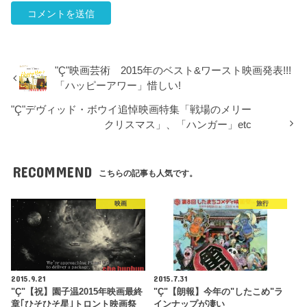
"Ç"映画芸術 2015年のベスト&ワースト映画発表!!!
「ハッピーアワー」惜しい!
"Ç"デヴィッド・ボウイ追悼映画特集「戦場のメリー
クリスマス」、「ハンガー」etc
RECOMMEND
こちらの記事も人気です。
映画
旅行
2015.9.21
2015.7.31
"Ç"【祝】園子温2015年映画最終
"Ç"【朗報】今年の"したこめ"ラ
章｢ひそひそ星｣トロント映画祭
インナップが凄い