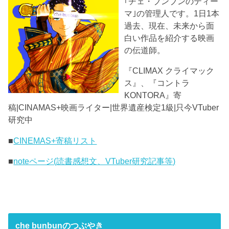
｢チェ・ブンブンのティー
マ｣の管理人です。1日1本
過去、現在、未来から面
白い作品を紹介する映画
の伝道師。
『CLIMAX クライマック
ス』、『コントラ
KONTORA』寄
稿|CINAMAS+映画ライター|世界遺産検定1級|只今VTuber
研究中
■
CINEMAS+寄稿リスト
■
noteページ(読書感想文、VTuber研究記事等)
che bunbunのつぶやき