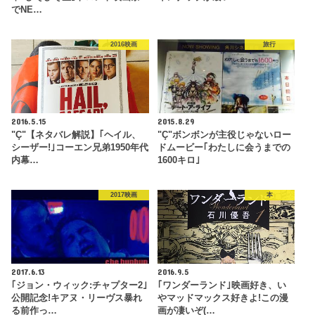
でNE…
2016映画
旅行
2016.5.15
2015.8.29
"Ç"【ネタバレ解説】｢ヘイル、
"Ç"ボンボンが主役じゃないロー
シーザー!｣コーエン兄弟1950年代
ドムービー｢わたしに会うまでの
内幕…
1600キロ｣
2017映画
本
2017.6.13
2016.9.5
｢ジョン・ウィック:チャプター2｣
｢ワンダーランド｣映画好き、い
公開記念!キアヌ・リーヴス暴れ
やマッドマックス好きよ!この漫
る前作っ…
画が凄いぞ(…