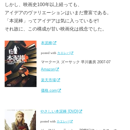
しかし、映画史100年以上経っても、
アイデアのヴァリエーションはいまだ豊富である。
「本泥棒」ってアイデアは気に入っているぞ!
それ故に、この構成が甘い映画化は残念でした。
本泥棒
posted with
カエレバ
マークース ズーサック 早川書房 2007-07
Amazon
楽天市場
価格.com
やさしい本泥棒 [DVD]
posted with
カエレバ