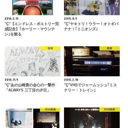
2016.5.13
2015.8.9
"Ç"【エンドレス・ポエトリー完
"Ç"ヤキトリ！ウラー！オトギバ
成記念】｢ホーリー・マウンテ
ナナ！｢ミニオンズ｣
ン｣を観る
映画
映画
2015.11.9
2015.3.18
"Ç"あの山崎貴の会心の一撃作
"Ç"VHSでジャームッシュ｢ミス
「ALWAYS 三丁目の夕日」
テリー・トレイン｣
2016映画
2016映画