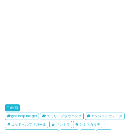
映画
god help the girl
エミリーブラウニング
エンジェルウォーズ
ゴッドヘルプザガール
サントラ
シネマカリテ