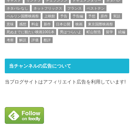
キャスト
サントラ
チェブンブン
ドキュメンタリー
ネタバレ
ネタバレなし
ネットフリックス
フランス
ベストテン
ベルリン国際映画祭
上映館
予告
予告編
予想
原作
実話
意味
感想
料金
新作
日本公開
映画
東京国際映画祭
死ぬまでに観たい映画1001本
男はつらいよ
町山智浩
留学
続編
考察
解説
評価
酷評
当チャンネルの広告について
当ブログサイトはアフィリエイト広告を利用しています!