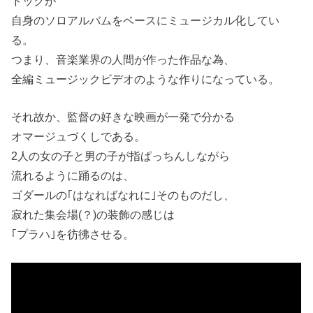
ドックが
自身のソロアルバムをベースにミュージカル化してい
る。
つまり、音楽業界の人間が作った作品な為、
全編ミュージックビデオのような作りになっている。
それ故か、監督の好きな映画が一発で分かる
オマージュづくしである。
2人の女の子と男の子が指ぱっちんしながら
流れるように踊るのは、
ゴダールの｢はなればなれに｣そのものだし、
寂れた集会場(？)の装飾の感じは
｢プラハ｣を彷彿させる。