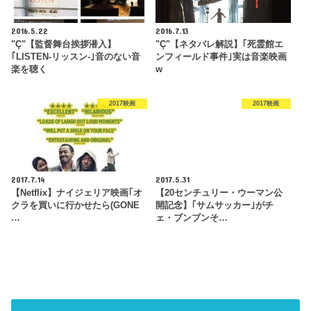
2016.5.22
2016.7.13
"Ç"【監督舞台挨拶潜入】
"Ç"【ネタバレ解説】｢死霊館エ
｢LISTEN-リッスン-｣音のない音
ンフィールド事件｣実は音楽映画
楽を聴く
w
2017映画
2017映画
2017.7.14
2017.5.31
【Netflix】ナイジェリア映画｢オ
【20センチュリー・ウーマン公
クラを買いに行かせたら(GONE
開記念】｢サムサッカー｣がチ
…
ェ・ブンブンそ…