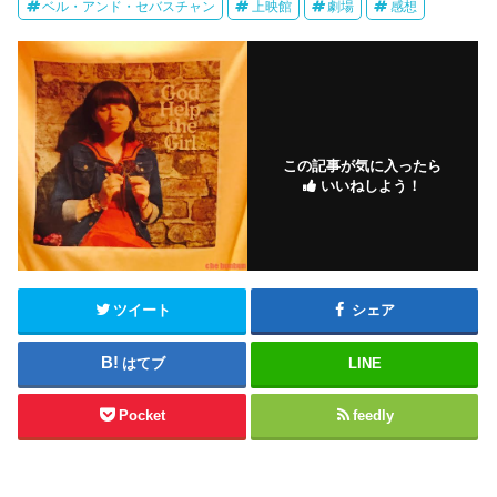
ベル・アンド・セバスチャン
上映館
劇場
感想
この記事が気に入ったら
いいねしよう！
ツイート
シェア
はてブ
LINE
Pocket
feedly