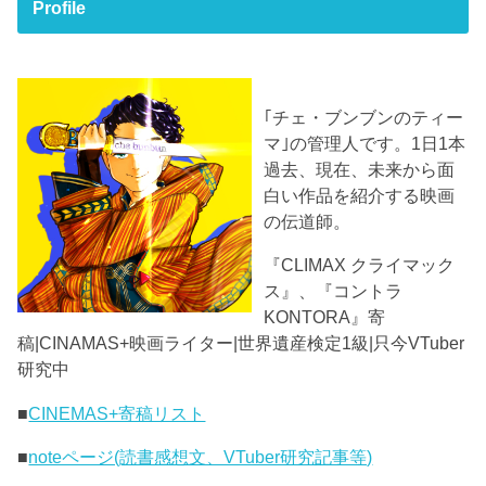
Profile
｢チェ・ブンブンのティー
マ｣の管理人です。1日1本
過去、現在、未来から面
白い作品を紹介する映画
の伝道師。
『CLIMAX クライマック
ス』、『コントラ
KONTORA』寄
稿|CINAMAS+映画ライター|世界遺産検定1級|只今VTuber
研究中
■
CINEMAS+寄稿リスト
■
noteページ(読書感想文、VTuber研究記事等)