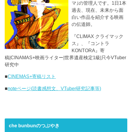
マ｣の管理人です。1日1本
過去、現在、未来から面
白い作品を紹介する映画
の伝道師。
『CLIMAX クライマック
ス』、『コントラ
KONTORA』寄
稿|CINAMAS+映画ライター|世界遺産検定1級|只今VTuber
研究中
■
CINEMAS+寄稿リスト
■
noteページ(読書感想文、VTuber研究記事等)
che bunbunのつぶやき