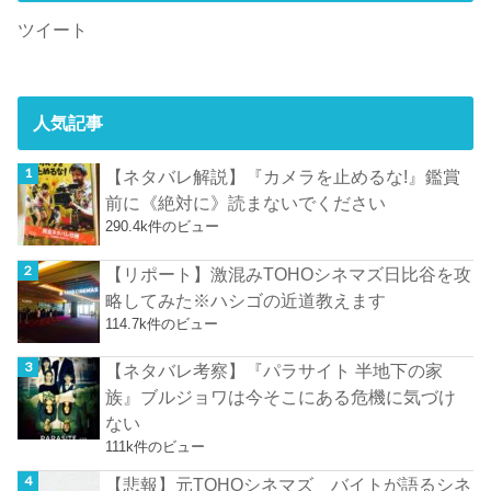
ツイート
人気記事
【ネタバレ解説】『カメラを止めるな!』鑑賞
前に《絶対に》読まないでください
290.4k件のビュー
【リポート】激混みTOHOシネマズ日比谷を攻
略してみた※ハシゴの近道教えます
114.7k件のビュー
【ネタバレ考察】『パラサイト 半地下の家
族』ブルジョワは今そこにある危機に気づけ
ない
111k件のビュー
【悲報】元TOHOシネマズ バイトが語るシネ