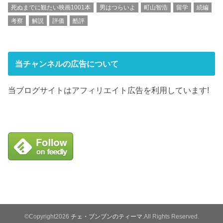
死ぬまでに観たい映画1001本
男はつらいよ
町山智浩
留学
続編
考察
解説
評価
酷評
当チャンネルの広告について
当ブログサイトはアフィリエイト広告を利用しています!
©Copyright2026
チェ・ブンブンのティーマ
.All Rights Reserved.