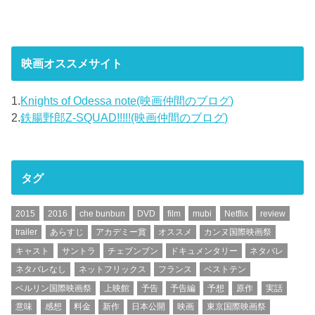
映画オススメサイト
1.
Knights of Odessa note(映画仲間のブログ)
2.
鉄腸野郎Z-SQUAD!!!!!(映画仲間のブログ)
タグ
2015
2016
che bunbun
DVD
film
mubi
Netflix
review
trailer
あらすじ
アカデミー賞
オススメ
カンヌ国際映画祭
キャスト
サントラ
チェブンブン
ドキュメンタリー
ネタバレ
ネタバレなし
ネットフリックス
フランス
ベストテン
ベルリン国際映画祭
上映館
予告
予告編
予想
原作
実話
意味
感想
料金
新作
日本公開
映画
東京国際映画祭