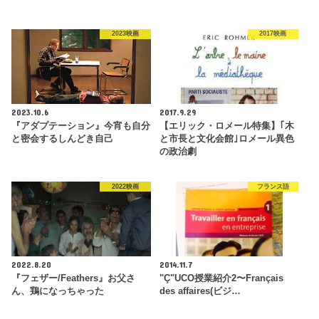
2023映画
2017映画
2023.10.6
2017.9.29
『アダプテーション』今宵も自分
【エリック・ロメール特集】｢木
と密会するしんどき自己
と市長と文化会館｣ロメール異色
の政治劇
2022映画
フランス語
2022.8.20
2014.11.7
『フェザー/Feathers』お父さ
"Ç"UCO授業紹介2〜Français
ん、鶏になっちゃった
des affaires(ビジ…