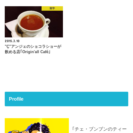
留学
2015.3.10
"Ç"アンジェのショコラショーが
飲める店｢Origin'all Café｣
Profile
｢チェ・ブンブンのティー