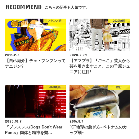
RECOMMEND
こちらの記事も人気です。
フランス語
2020映画
2015.2.5
2020.4.29
【自己紹介】チェ・ブンブンって
【アマプラ】『ごっこ』芸人から
ナニジン?
芸を引き出すこと。この千原ジュ
ニアに注目!
2020映画
旅行
2020.10.7
2016.8.7
『ブレスレス/Dogs Don't Wear
"Ç"地球の急ぎ方~ベトナムのカ
Pants』肉体と精神を繫…
ップ麺~