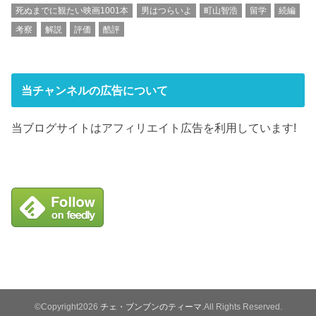
死ぬまでに観たい映画1001本
男はつらいよ
町山智浩
留学
続編
考察
解説
評価
酷評
当チャンネルの広告について
当ブログサイトはアフィリエイト広告を利用しています!
©Copyright2026
チェ・ブンブンのティーマ
.All Rights Reserved.