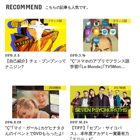
RECOMMEND
こちらの記事も人気です。
フランス語
フランス語
2015.2.5
2015.3.16
【自己紹介】チェ・ブンブンって
"Ç"スマホのアプリでフランス語
ナニジン?
学習!｢Le Monde｣｢TV5Mon…
2016映画
2017映画
2016.8.28
2017.10.24
"Ç"｢マイ・ガール｣カゲヒナタさ
【TIFF】｢セブン・サイコパ
んのイベントでDVDもらったよ!
ス｣、本年度アカデミー賞最有力
｢スリー・ビ…