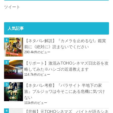
ツイート
人気記事
【ネタバレ解説】『カメラを止めるな!』鑑賞
前に《絶対に》読まないでください
290.4k件のビュー
【リポート】激混みTOHOシネマズ日比谷を攻
略してみた※ハシゴの近道教えます
114.7k件のビュー
【ネタバレ考察】『パラサイト 半地下の家
族』ブルジョワは今そこにある危機に気づけ
ない
111k件のビュー
【悲報】元TOHOシネマズ バイトが語るシネ