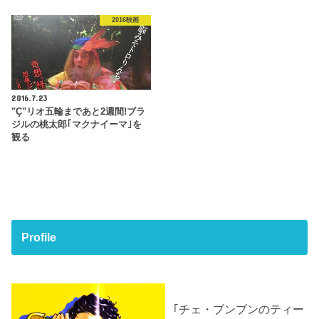
2016映画
2016.7.23
"Ç"リオ五輪まであと2週間!ブラ
ジルの桃太郎｢マクナイーマ｣を
観る
Profile
｢チェ・ブンブンのティー