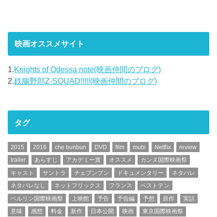
映画オススメサイト
1.
Knights of Odessa note(映画仲間のブログ)
2.
鉄腸野郎Z-SQUAD!!!!!(映画仲間のブログ)
タグ
2015
2016
che bunbun
DVD
film
mubi
Netflix
review
trailer
あらすじ
アカデミー賞
オススメ
カンヌ国際映画祭
キャスト
サントラ
チェブンブン
ドキュメンタリー
ネタバレ
ネタバレなし
ネットフリックス
フランス
ベストテン
ベルリン国際映画祭
上映館
予告
予告編
予想
原作
実話
意味
感想
料金
新作
日本公開
映画
東京国際映画祭