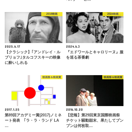
2018映画
2024映画
2025.6.17
2024.6.3
【クラシック】｢アンドレイ・ル
『エドワールとキャロリーヌ』服
ブリョフ｣タルコフスキーの映像
を巡る茶番劇
に酔いしれる
映画祭＆映画賞
映画祭＆映画賞
2017.1.25
2016.10.20
第89回アカデミー賞(2017)ノミネ
【悲報】第29回東京国際映画祭
ート発表 ｢ラ・ラ・ランド LA
チケット騒動顛末、果たしてブン
…
ブンは何枚取…