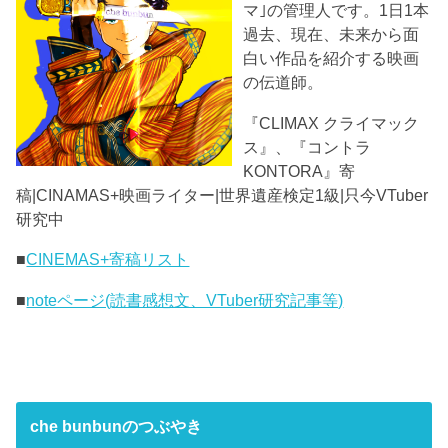
マ｣の管理人です。1日1本
過去、現在、未来から面
白い作品を紹介する映画
の伝道師。
『CLIMAX クライマック
ス』、『コントラ
KONTORA』寄
稿|CINAMAS+映画ライター|世界遺産検定1級|只今VTuber
研究中
■
CINEMAS+寄稿リスト
■
noteページ(読書感想文、VTuber研究記事等)
che bunbunのつぶやき