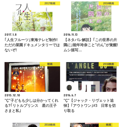
2017映画
2016映画
2017.1.8
2016.11.13
｢人生フルーツ｣東海テレビ制作!
【ネタバレ解説】｢この世界の片
ただの菜園ドキュメンタリーでは
隅に｣能年玲奈こと"のん"が覚醒!
ないぞ!
ムシ描写…
映画
2016映画
2015.12.10
2016.6.7
"Ç"子どもも少しは分かってくれ
"Ç"【ジャック・リヴェット追
る?｢リトルプリンス 星の王子
悼】｢アウトワン｣#3 日常を切
さまと私｣
り取る
2016映画
映画