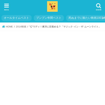
menu
search
オールタイムベスト
ブンブン年間ベスト
死ぬまでに観たい映画1001
HOME
2014映画
"Ç"ウディ！東洋に目覚める？「マジック･イン・ザ･ムーンライト」