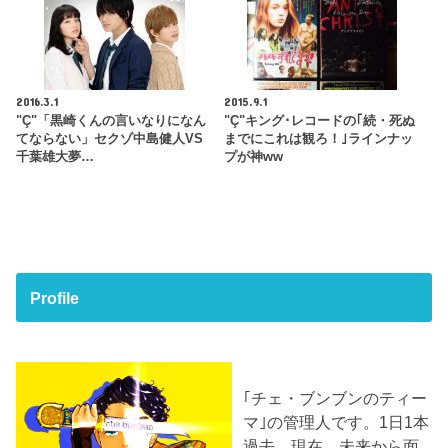
2016.3.1
2015.9.1
"Ç"「黒崎くんの言いなりになん
"Ç"キング･レコードの｢続・死ぬ
てならない」セクゾ中島健人VS
までにこれは観ろ！｣ラインナッ
千葉雄大夢…
プが神ww
Profile
｢チェ・ブンブンのティー
マ｣の管理人です。1日1本
過去、現在、未来から面