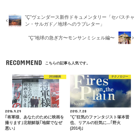
"Ç"ヴェンダース新作ドキュメンタリー「セバスチャ
ン・サルガド／地球へのラブレター」
"Ç"地球の急ぎ方〜モンサンミシェル編〜
RECOMMEND
こちらの記事も人気です。
2016映画
テクノロジー
2016.9.29
2015.7.28
｢将軍様、あなたのために映画を
"Ç"狂気のファンタジスト塚本晋
撮ります｣北朝鮮版｢地獄でなぜ
也、リアルの狂気に...｢野火
悪い｣
(2014)｣