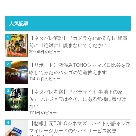
人気記事
【ネタバレ解説】『カメラを止めるな!』鑑賞
前に《絶対に》読まないでください
290.4k件のビュー
【リポート】激混みTOHOシネマズ日比谷を攻
略してみた※ハシゴの近道教えます
114.7k件のビュー
【ネタバレ考察】『パラサイト 半地下の家
族』ブルジョワは今そこにある危機に気づけ
ない
111k件のビュー
【悲報】元TOHOシネマズ バイトが語るシネ
マイレージカードのヤバイサービス変更