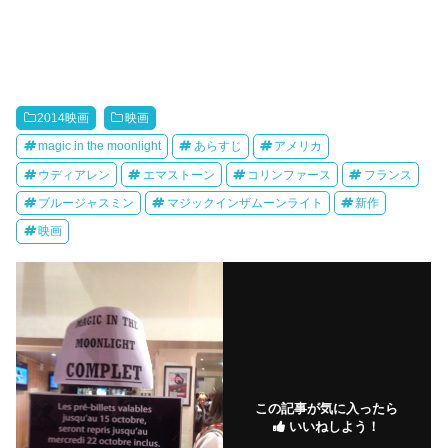
2014映画
映画
magic in the moonlight
あらすじ
アメリカ
ウディアレン
エマストーン
コリンファース
フランス
ブルージャスミン
マジックインザムーンライト
新作
映画
この記事が気に入ったら
いいねしよう！