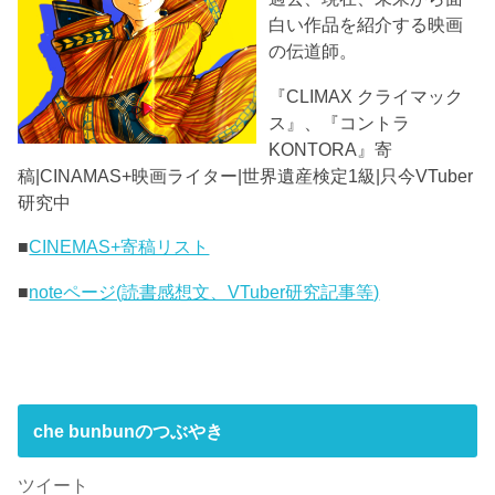
白い作品を紹介する映画
の伝道師。
『CLIMAX クライマック
ス』、『コントラ
KONTORA』寄
稿|CINAMAS+映画ライター|世界遺産検定1級|只今VTuber
研究中
■
CINEMAS+寄稿リスト
■
noteページ(読書感想文、VTuber研究記事等)
che bunbunのつぶやき
ツイート