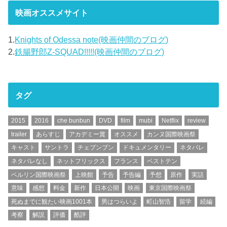
映画オススメサイト
1.
Knights of Odessa note(映画仲間のブログ)
2.
鉄腸野郎Z-SQUAD!!!!!(映画仲間のブログ)
タグ
2015
2016
che bunbun
DVD
film
mubi
Netflix
review
trailer
あらすじ
アカデミー賞
オススメ
カンヌ国際映画祭
キャスト
サントラ
チェブンブン
ドキュメンタリー
ネタバレ
ネタバレなし
ネットフリックス
フランス
ベストテン
ベルリン国際映画祭
上映館
予告
予告編
予想
原作
実話
意味
感想
料金
新作
日本公開
映画
東京国際映画祭
死ぬまでに観たい映画1001本
男はつらいよ
町山智浩
留学
続編
考察
解説
評価
酷評