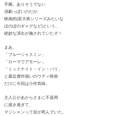
手腕。ありそうでない
演劇っぽいのだが、
映画的(若大将シリーズみたいな
ほのぼのギャグなど)という、
絶妙な演出が施されていたぞ！
まあ、
「ブルージャスミン」
「ローマでアモーレ」
「ミッドナイト・イン・パリ」
と最近傑作揃いのウディ映画
だけに今回は小作気味。
主人公があからさまに不器用
に描き過ぎて、
マジシャンって役が死んでいた。