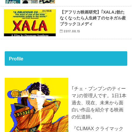
2017映画
【アフリカ映画研究】｢XALA｣勃た
なくなったら人生終了のセネガル産
ブラックコメディ
2017.08.15
Profile
｢チェ・ブンブンのティー
マ｣の管理人です。1日1本
過去、現在、未来から面
白い作品を紹介する映画
の伝道師。
『CLIMAX クライマック