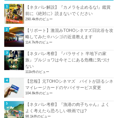
【ネタバレ解説】『カメラを止めるな!』鑑賞
前に《絶対に》読まないでください
290.4k件のビュー
【リポート】激混みTOHOシネマズ日比谷を攻
略してみた※ハシゴの近道教えます
114.7k件のビュー
【ネタバレ考察】『パラサイト 半地下の家
族』ブルジョワは今そこにある危機に気づけ
ない
111k件のビュー
【悲報】元TOHOシネマズ バイトが語るシネ
マイレージカードのヤバイサービス変更
104.8k件のビュー
【ネタバレ考察】『漁港の肉子ちゃん』よく
よく考えたら恐ろしい映画では?
98.1k件のビュー