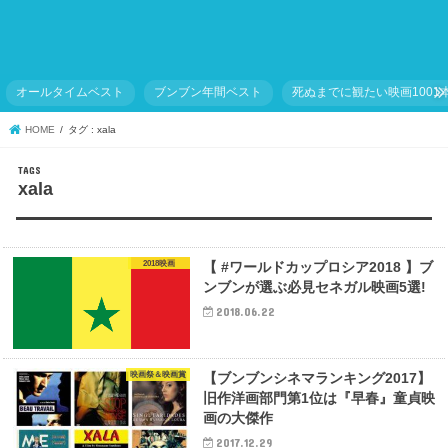
オールタイムベスト
ブンブン年間ベスト
死ぬまでに観たい映画1001
HOME
タグ : xala
xala
2018映画
【 #ワールドカップロシア2018 】ブ
ンブンが選ぶ必見セネガル映画5選!
2018.06.22
映画祭＆映画賞
【ブンブンシネマランキング2017】
旧作洋画部門第1位は『早春』童貞映
画の大傑作
2017.12.29