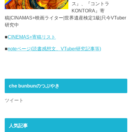
ス』、『コントラ
KONTORA』寄
稿|CINAMAS+映画ライター|世界遺産検定1級|只今VTuber
研究中
■
CINEMAS+寄稿リスト
■
noteページ(読書感想文、VTuber研究記事等)
che bunbunのつぶやき
ツイート
人気記事