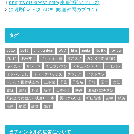
1.
Knights of Odessa note(映画仲間のブログ)
2.
鉄腸野郎Z-SQUAD!!!!!(映画仲間のブログ)
タグ
2015
2016
che bunbun
DVD
film
mubi
Netflix
review
trailer
あらすじ
アカデミー賞
オススメ
カンヌ国際映画祭
キャスト
サントラ
チェブンブン
ドキュメンタリー
ネタバレ
ネタバレなし
ネットフリックス
フランス
ベストテン
ベルリン国際映画祭
上映館
予告
予告編
予想
原作
実話
意味
感想
料金
新作
日本公開
映画
東京国際映画祭
死ぬまでに観たい映画1001本
男はつらいよ
町山智浩
留学
続編
考察
解説
評価
酷評
当チャンネルの広告について