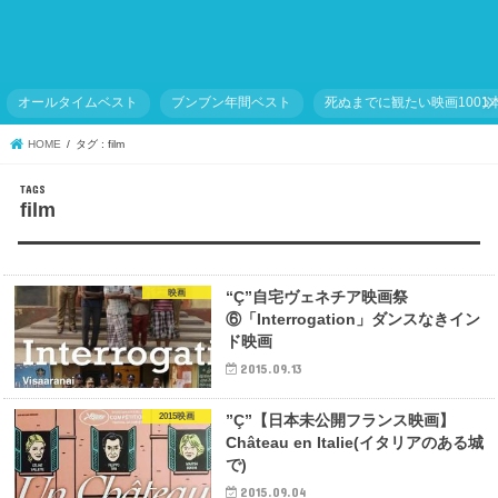
オールタイムベスト
ブンブン年間ベスト
死ぬまでに観たい映画1001
HOME
タグ : film
film
映画
“Ç”自宅ヴェネチア映画祭
⑥「Interrogation」ダンスなきイン
ド映画
2015.09.13
2015映画
”Ç”【日本未公開フランス映画】
Château en Italie(イタリアのある城
で)
2015.09.04