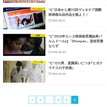
テクノロジー
“Ç”日本から第72回ヴェネチア国際
映画祭出品作品を観よう！
2015.08.31
映画
“Ç”2015年カンヌ映画祭受賞結果パ
ルムドールは「Dheepan」是枝受賞
ならず
2015.05.25
フランス語
“Ç”その男、意識高いにつき｢ヒポク
ラテスの子供達｣
2015.04.05
<
1
…
4
5
6