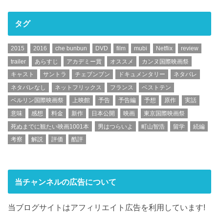
タグ
2015
2016
che bunbun
DVD
film
mubi
Netflix
review
trailer
あらすじ
アカデミー賞
オススメ
カンヌ国際映画祭
キャスト
サントラ
チェブンブン
ドキュメンタリー
ネタバレ
ネタバレなし
ネットフリックス
フランス
ベストテン
ベルリン国際映画祭
上映館
予告
予告編
予想
原作
実話
意味
感想
料金
新作
日本公開
映画
東京国際映画祭
死ぬまでに観たい映画1001本
男はつらいよ
町山智浩
留学
続編
考察
解説
評価
酷評
当チャンネルの広告について
当ブログサイトはアフィリエイト広告を利用しています!