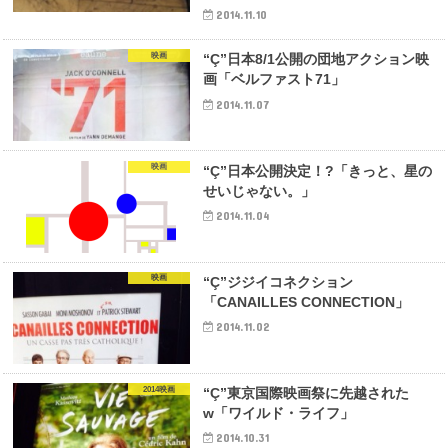
2014.11.10
映画
“Ç”日本8/1公開の団地アクション映
画「ベルファスト71」
2014.11.07
映画
“Ç”日本公開決定！?「きっと、星の
せいじゃない。」
2014.11.04
映画
“Ç”ジジイコネクション
「CANAILLES CONNECTION」
2014.11.02
2014映画
“Ç”東京国際映画祭に先越された
w「ワイルド・ライフ」
2014.10.31