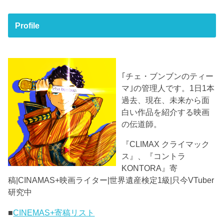
Profile
｢チェ・ブンブンのティー
マ｣の管理人です。1日1本
過去、現在、未来から面
白い作品を紹介する映画
の伝道師。
『CLIMAX クライマック
ス』、『コントラ
KONTORA』寄
稿|CINAMAS+映画ライター|世界遺産検定1級|只今VTuber
研究中
■
CINEMAS+寄稿リスト