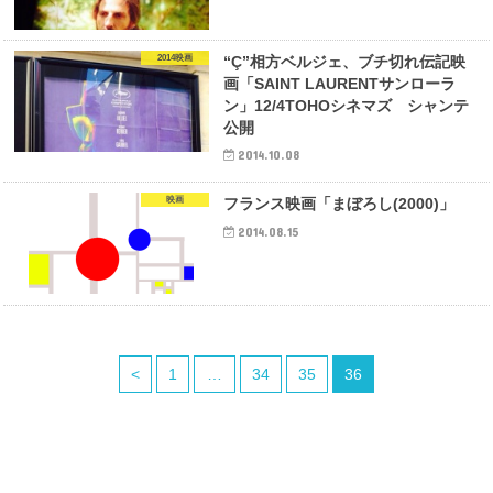
2014映画
“Ç”相方ベルジェ、ブチ切れ伝記映
画「SAINT LAURENTサンローラ
ン」12/4TOHOシネマズ シャンテ
公開
2014.10.08
映画
フランス映画「まぼろし(2000)」
2014.08.15
<
1
…
34
35
36