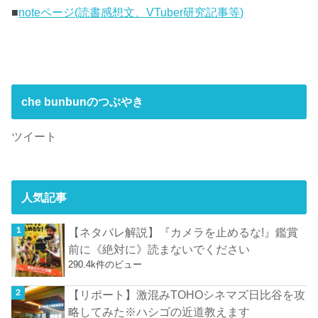
■
noteページ(読書感想文、VTuber研究記事等)
che bunbunのつぶやき
ツイート
人気記事
【ネタバレ解説】『カメラを止めるな!』鑑賞
前に《絶対に》読まないでください
290.4k件のビュー
【リポート】激混みTOHOシネマズ日比谷を攻
略してみた※ハシゴの近道教えます