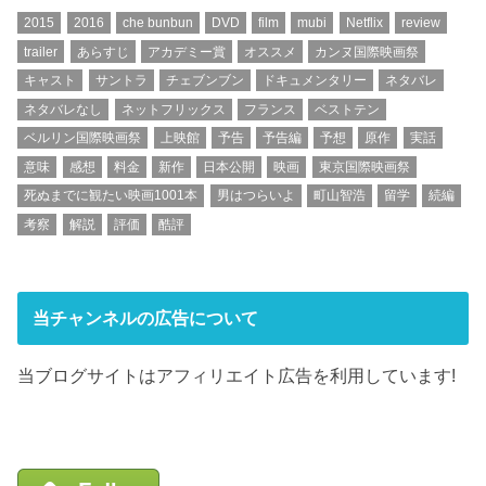
2015
2016
che bunbun
DVD
film
mubi
Netflix
review
trailer
あらすじ
アカデミー賞
オススメ
カンヌ国際映画祭
キャスト
サントラ
チェブンブン
ドキュメンタリー
ネタバレ
ネタバレなし
ネットフリックス
フランス
ベストテン
ベルリン国際映画祭
上映館
予告
予告編
予想
原作
実話
意味
感想
料金
新作
日本公開
映画
東京国際映画祭
死ぬまでに観たい映画1001本
男はつらいよ
町山智浩
留学
続編
考察
解説
評価
酷評
当チャンネルの広告について
当ブログサイトはアフィリエイト広告を利用しています!