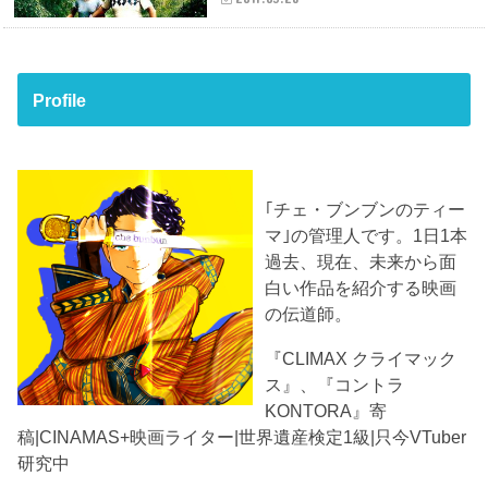
Profile
｢チェ・ブンブンのティー
マ｣の管理人です。1日1本
過去、現在、未来から面
白い作品を紹介する映画
の伝道師。
『CLIMAX クライマック
ス』、『コントラ
KONTORA』寄
稿|CINAMAS+映画ライター|世界遺産検定1級|只今VTuber
研究中