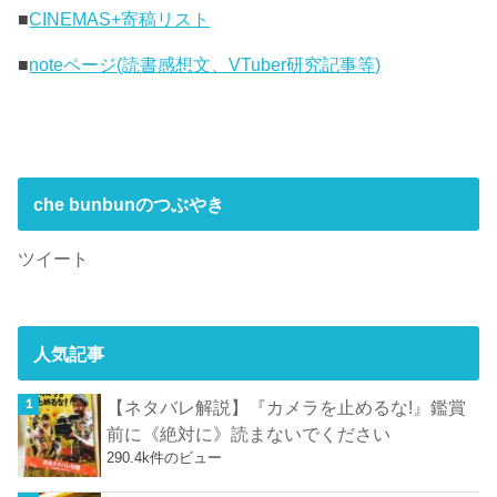
■
CINEMAS+寄稿リスト
■
noteページ(読書感想文、VTuber研究記事等)
che bunbunのつぶやき
ツイート
人気記事
【ネタバレ解説】『カメラを止めるな!』鑑賞
前に《絶対に》読まないでください
290.4k件のビュー