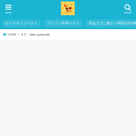
menu
search
オールタイムベスト
ブンブン年間ベスト
死ぬまでに観たい映画1001
HOME
タグ : alain guiraudie