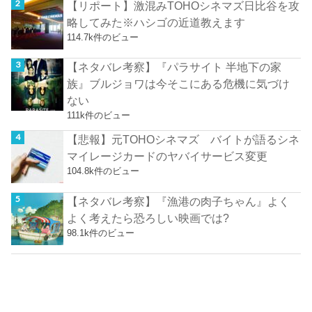
【リポート】激混みTOHOシネマズ日比谷を攻
略してみた※ハシゴの近道教えます
114.7k件のビュー
【ネタバレ考察】『パラサイト 半地下の家
族』ブルジョワは今そこにある危機に気づけ
ない
111k件のビュー
【悲報】元TOHOシネマズ バイトが語るシネ
マイレージカードのヤバイサービス変更
104.8k件のビュー
【ネタバレ考察】『漁港の肉子ちゃん』よく
よく考えたら恐ろしい映画では?
98.1k件のビュー