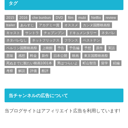
タグ
2015
2016
che bunbun
DVD
film
mubi
Netflix
review
trailer
あらすじ
アカデミー賞
オススメ
カンヌ国際映画祭
キャスト
サントラ
チェブンブン
ドキュメンタリー
ネタバレ
ネタバレなし
ネットフリックス
フランス
ベストテン
ベルリン国際映画祭
上映館
予告
予告編
予想
原作
実話
意味
感想
料金
新作
日本公開
映画
東京国際映画祭
死ぬまでに観たい映画1001本
男はつらいよ
町山智浩
留学
続編
考察
解説
評価
酷評
当チャンネルの広告について
当ブログサイトはアフィリエイト広告を利用しています!