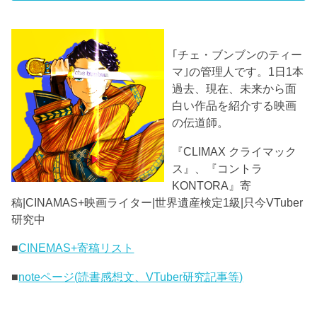
｢チェ・ブンブンのティー
マ｣の管理人です。1日1本
過去、現在、未来から面
白い作品を紹介する映画
の伝道師。
『CLIMAX クライマック
ス』、『コントラ
KONTORA』寄
稿|CINAMAS+映画ライター|世界遺産検定1級|只今VTuber
研究中
■
CINEMAS+寄稿リスト
■
noteページ(読書感想文、VTuber研究記事等)