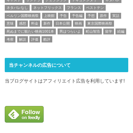
ネタバレなし
ネットフリックス
フランス
ベストテン
ベルリン国際映画祭
上映館
予告
予告編
予想
原作
実話
意味
感想
料金
新作
日本公開
映画
東京国際映画祭
死ぬまでに観たい映画1001本
男はつらいよ
町山智浩
留学
続編
考察
解説
評価
酷評
当チャンネルの広告について
当ブログサイトはアフィリエイト広告を利用しています!