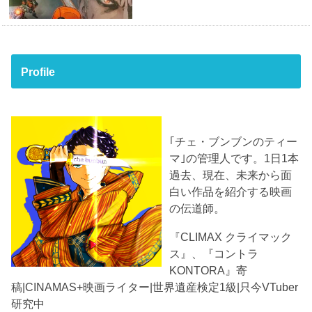
Profile
｢チェ・ブンブンのティー
マ｣の管理人です。1日1本
過去、現在、未来から面
白い作品を紹介する映画
の伝道師。
『CLIMAX クライマック
ス』、『コントラ
KONTORA』寄
稿|CINAMAS+映画ライター|世界遺産検定1級|只今VTuber
研究中