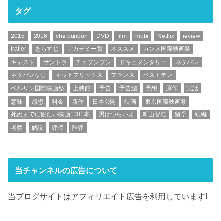
タグ
2015
2016
che bunbun
DVD
film
mubi
Netflix
review
trailer
あらすじ
アカデミー賞
オススメ
カンヌ国際映画祭
キャスト
サントラ
チェブンブン
ドキュメンタリー
ネタバレ
ネタバレなし
ネットフリックス
フランス
ベストテン
ベルリン国際映画祭
上映館
予告
予告編
予想
原作
実話
意味
感想
料金
新作
日本公開
映画
東京国際映画祭
死ぬまでに観たい映画1001本
男はつらいよ
町山智浩
留学
続編
考察
解説
評価
酷評
当チャンネルの広告について
当ブログサイトはアフィリエイト広告を利用しています!