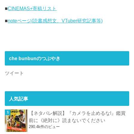
■
CINEMAS+寄稿リスト
■
noteページ(読書感想文、VTuber研究記事等)
che bunbunのつぶやき
ツイート
人気記事
【ネタバレ解説】『カメラを止めるな!』鑑賞
前に《絶対に》読まないでください
290.4k件のビュー