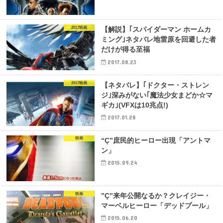
2017映画
【解説】｢スパイダーマン ホームカ
ミング｣ネタバレ地雷原を回避した者
だけが得る至福
2017.08.23
2017映画
【ネタバレ】｢ドクター・ストレン
ジ｣深みがない｢魔法少女まどか☆マ
ギカ｣(VFXは10兆点!)
2017.01.28
映画
“Ç”庶民的ヒーロー出現「アントマ
ン」
2015.09.24
映画
”Ç”来年公開なるか？クレイジー・
マーベルヒーロー「デッドプール」
2015.06.20