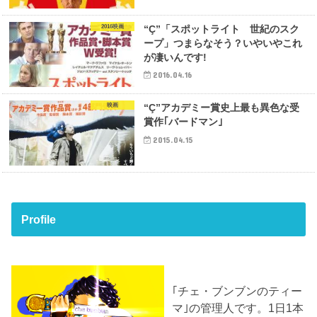
2016映画
“Ç”「スポットライト 世紀のスク
ープ」つまらなそう？いやいやこれ
が凄いんです!
2016.04.16
映画
“Ç”アカデミー賞史上最も異色な受
賞作｢バードマン｣
2015.04.15
Profile
｢チェ・ブンブンのティー
マ｣の管理人です。1日1本