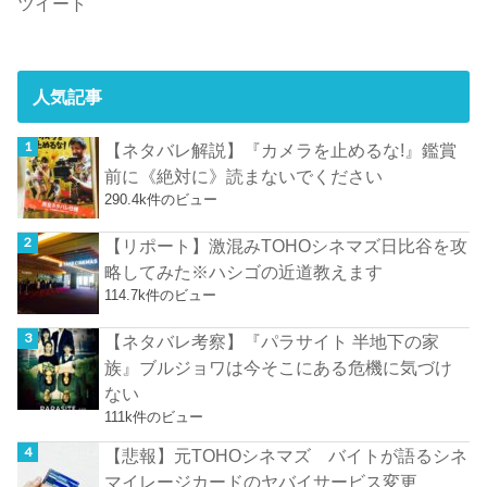
ツイート
人気記事
【ネタバレ解説】『カメラを止めるな!』鑑賞
前に《絶対に》読まないでください
290.4k件のビュー
【リポート】激混みTOHOシネマズ日比谷を攻
略してみた※ハシゴの近道教えます
114.7k件のビュー
【ネタバレ考察】『パラサイト 半地下の家
族』ブルジョワは今そこにある危機に気づけ
ない
111k件のビュー
【悲報】元TOHOシネマズ バイトが語るシネ
マイレージカードのヤバイサービス変更