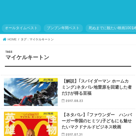
オールタイムベスト
ブンブン年間ベスト
死ぬまでに観たい映画1001
HOME
タグ : マイケルキートン
マイケルキートン
2017映画
【解説】｢スパイダーマン ホームカ
ミング｣ネタバレ地雷原を回避した者
だけが得る至福
2017.08.23
2017映画
【ネタバレ】｢ファウンダー ハンバ
ーガー帝国のヒミツ｣子どもにも魅せ
たいマクドナルドビジネス映画
2017.07.31