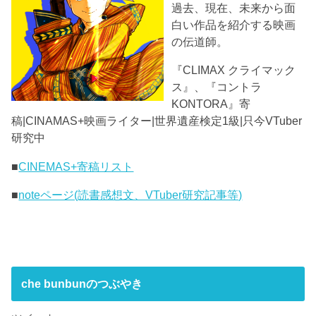
過去、現在、未来から面
白い作品を紹介する映画
の伝道師。
『CLIMAX クライマック
ス』、『コントラ
KONTORA』寄
稿|CINAMAS+映画ライター|世界遺産検定1級|只今VTuber
研究中
■
CINEMAS+寄稿リスト
■
noteページ(読書感想文、VTuber研究記事等)
che bunbunのつぶやき