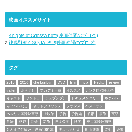
映画オススメサイト
1.
Knights of Odessa note(映画仲間のブログ)
2.
鉄腸野郎Z-SQUAD!!!!!(映画仲間のブログ)
タグ
2015
2016
che bunbun
DVD
film
mubi
Netflix
review
trailer
あらすじ
アカデミー賞
オススメ
カンヌ国際映画祭
キャスト
サントラ
チェブンブン
ドキュメンタリー
ネタバレ
ネタバレなし
ネットフリックス
フランス
ベストテン
ベルリン国際映画祭
上映館
予告
予告編
予想
原作
実話
意味
感想
料金
新作
日本公開
映画
東京国際映画祭
死ぬまでに観たい映画1001本
男はつらいよ
町山智浩
留学
続編