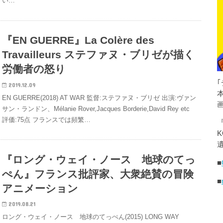
い…
『EN GUERRE』La Colère des
Travailleurs ステファヌ・ブリゼが描く
労働者の怒り
2019.12.09
EN GUERRE(2018) AT WAR 監督:ステファヌ・ブリゼ 出演:ヴァン
サン・ランドン、Mélanie Rover,Jacques Borderie,David Rey etc
評価:75点 フランスでは頻繁…
K
遺
『ロング・ウェイ・ノース 地球のてっ
■
ぺん』フランス批評家、大衆絶賛の冒険
■
アニメーション
2019.08.21
ロング・ウェイ・ノース 地球のてっぺん(2015) LONG WAY