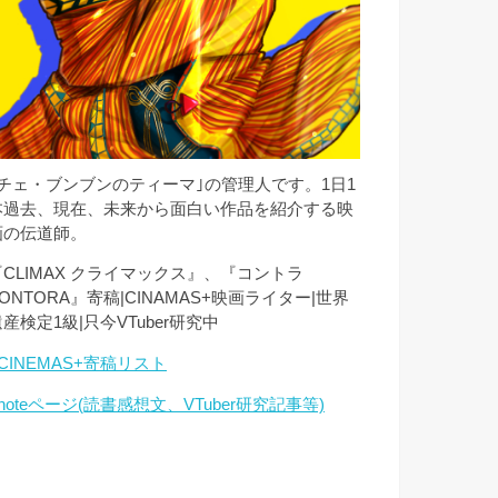
｢チェ・ブンブンのティーマ｣の管理人です。1日1
本過去、現在、未来から面白い作品を紹介する映
画の伝道師。
『CLIMAX クライマックス』、『コントラ
ONTORA』寄稿|CINAMAS+映画ライター|世界
産検定1級|只今VTuber研究中
CINEMAS+寄稿リスト
noteページ(読書感想文、VTuber研究記事等)