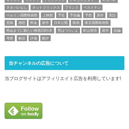
ネタバレなし
ネットフリックス
フランス
ベストテン
ベルリン国際映画祭
上映館
予告
予告編
予想
原作
実話
意味
感想
料金
新作
日本公開
映画
東京国際映画祭
死ぬまでに観たい映画1001本
男はつらいよ
町山智浩
留学
続編
考察
解説
評価
酷評
当チャンネルの広告について
当ブログサイトはアフィリエイト広告を利用しています!