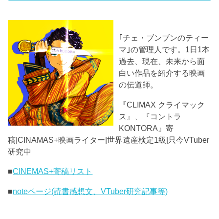
｢チェ・ブンブンのティー
マ｣の管理人です。1日1本
過去、現在、未来から面
白い作品を紹介する映画
の伝道師。
『CLIMAX クライマック
ス』、『コントラ
KONTORA』寄
稿|CINAMAS+映画ライター|世界遺産検定1級|只今VTuber
研究中
■
CINEMAS+寄稿リスト
■
noteページ(読書感想文、VTuber研究記事等)