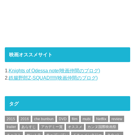
映画オススメサイト
1.
Knights of Odessa note(映画仲間のブログ)
2.
鉄腸野郎Z-SQUAD!!!!!(映画仲間のブログ)
タグ
2015
2016
che bunbun
DVD
film
mubi
Netflix
review
trailer
あらすじ
アカデミー賞
オススメ
カンヌ国際映画祭
キャスト
サントラ
チェブンブン
ドキュメンタリー
ネタバレ