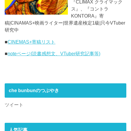
『CLIMAX クライマック
ス』、『コントラ
KONTORA』寄
稿|CINAMAS+映画ライター|世界遺産検定1級|只今VTuber
研究中
■
CINEMAS+寄稿リスト
■
noteページ(読書感想文、VTuber研究記事等)
che bunbunのつぶやき
ツイート
人気記事