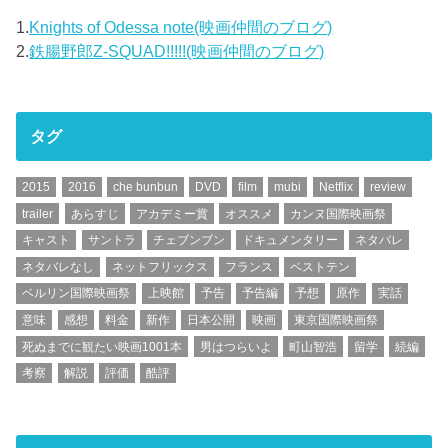
1.
Knights of Odessa note(映画仲間のブログ)
2.
鉄腸野郎Z-SQUAD!!!!!(映画仲間のブログ)
タグ
2015
2016
che bunbun
DVD
film
mubi
Netflix
review
trailer
あらすじ
アカデミー賞
オススメ
カンヌ国際映画祭
キャスト
サントラ
チェブンブン
ドキュメンタリー
ネタバレ
ネタバレなし
ネットフリックス
フランス
ベストテン
ベルリン国際映画祭
上映館
予告
予告編
予想
原作
実話
意味
感想
料金
新作
日本公開
映画
東京国際映画祭
死ぬまでに観たい映画1001本
男はつらいよ
町山智浩
留学
続編
考察
解説
評価
酷評