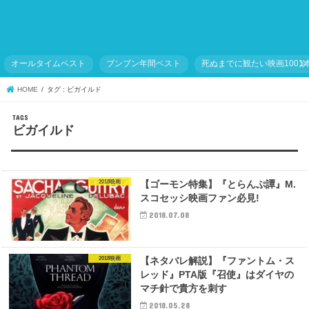
オールタイムベスト
ブンブン年間ベスト
死ぬまでに観たい映画1001
HOME
タグ : ビガイルド
ビガイルド
2018映画
【ゴーモン特集】『とらんぷ譚』M.
スコセッシ映画ファン必見!
2018.07.08
2018映画
【ネタバレ解説】『ファントム・ス
レッド』PTA版『召使』はダイヤの
マチ針で貴方を刺す
2018.05.28