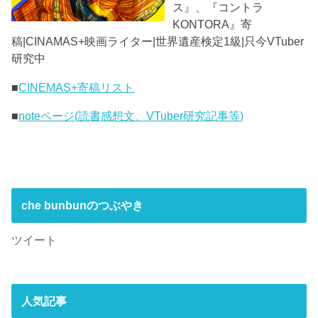
ス』、『コントラ
KONTORA』寄
稿|CINAMAS+映画ライター|世界遺産検定1級|只今VTuber
研究中
■
CINEMAS+寄稿リスト
■
noteページ(読書感想文、VTuber研究記事等)
che bunbunのつぶやき
ツイート
人気記事