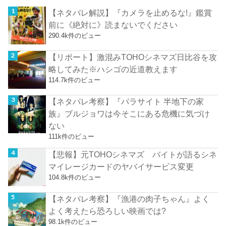
【ネタバレ解説】『カメラを止めるな!』鑑賞
前に《絶対に》読まないでください
290.4k件のビュー
【リポート】激混みTOHOシネマズ日比谷を攻
略してみた※ハシゴの近道教えます
114.7k件のビュー
【ネタバレ考察】『パラサイト 半地下の家
族』ブルジョワは今そこにある危機に気づけ
ない
111k件のビュー
【悲報】元TOHOシネマズ バイトが語るシネ
マイレージカードのヤバイサービス変更
104.8k件のビュー
【ネタバレ考察】『漁港の肉子ちゃん』よく
よく考えたら恐ろしい映画では?
98.1k件のビュー