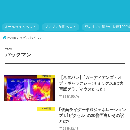
オールタイムベスト
ブンブン年間ベスト
死ぬまでに観たい映画1001
HOME
タグ : パックマン
パックマン
2017映画
【ネタバレ】｢ガーディアンズ・オ
ブ・ギャラクシー:リミックス｣は実
写版グラディウスだった!
2017.05.14
2016映画
｢仮面ライダー平成ジェネレーション
ズ｣:｢ピクセル｣の20倍面白いその訳
とは?
2016.12.15