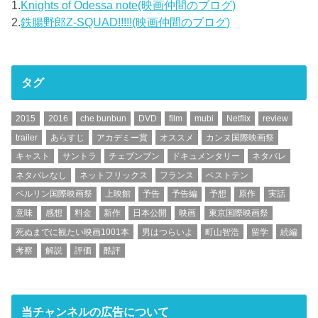
1.
Knights of Odessa note(映画仲間のブログ)
2.
鉄腸野郎Z-SQUAD!!!!!(映画仲間のブログ)
タグ
2015
2016
che bunbun
DVD
film
mubi
Netflix
review
trailer
あらすじ
アカデミー賞
オススメ
カンヌ国際映画祭
キャスト
サントラ
チェブンブン
ドキュメンタリー
ネタバレ
ネタバレなし
ネットフリックス
フランス
ベストテン
ベルリン国際映画祭
上映館
予告
予告編
予想
原作
実話
意味
感想
料金
新作
日本公開
映画
東京国際映画祭
死ぬまでに観たい映画1001本
男はつらいよ
町山智浩
留学
続編
考察
解説
評価
酷評
当チャンネルの広告について