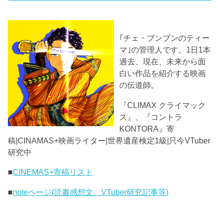
｢チェ・ブンブンのティー
マ｣の管理人です。1日1本
過去、現在、未来から面
白い作品を紹介する映画
の伝道師。
『CLIMAX クライマック
ス』、『コントラ
KONTORA』寄
稿|CINAMAS+映画ライター|世界遺産検定1級|只今VTuber
研究中
■
CINEMAS+寄稿リスト
■
noteページ(読書感想文、VTuber研究記事等)