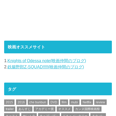
映画オススメサイト
1.
Knights of Odessa note(映画仲間のブログ)
2.
鉄腸野郎Z-SQUAD!!!!!(映画仲間のブログ)
タグ
2015
2016
che bunbun
DVD
film
mubi
Netflix
review
trailer
あらすじ
アカデミー賞
オススメ
カンヌ国際映画祭
キャスト
サントラ
チェブンブン
ドキュメンタリー
ネタバレ