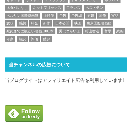
ネタバレなし
ネットフリックス
フランス
ベストテン
ベルリン国際映画祭
上映館
予告
予告編
予想
原作
実話
意味
感想
料金
新作
日本公開
映画
東京国際映画祭
死ぬまでに観たい映画1001本
男はつらいよ
町山智浩
留学
続編
考察
解説
評価
酷評
当チャンネルの広告について
当ブログサイトはアフィリエイト広告を利用しています!