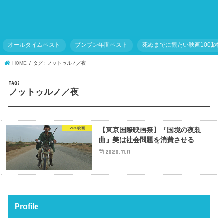
オールタイムベスト
ブンブン年間ベスト
死ぬまでに観たい映画1001
HOME
タグ : ノットゥルノ／夜
ノットゥルノ／夜
2020映画
【東京国際映画祭】『国境の夜想
曲』美は社会問題を消費させる
2020.11.11
Profile