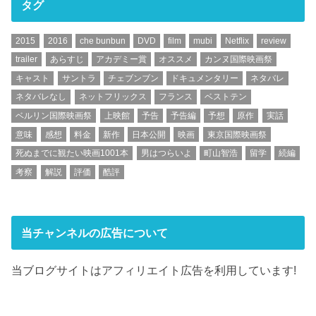
タグ
2015
2016
che bunbun
DVD
film
mubi
Netflix
review
trailer
あらすじ
アカデミー賞
オススメ
カンヌ国際映画祭
キャスト
サントラ
チェブンブン
ドキュメンタリー
ネタバレ
ネタバレなし
ネットフリックス
フランス
ベストテン
ベルリン国際映画祭
上映館
予告
予告編
予想
原作
実話
意味
感想
料金
新作
日本公開
映画
東京国際映画祭
死ぬまでに観たい映画1001本
男はつらいよ
町山智浩
留学
続編
考察
解説
評価
酷評
当チャンネルの広告について
当ブログサイトはアフィリエイト広告を利用しています!