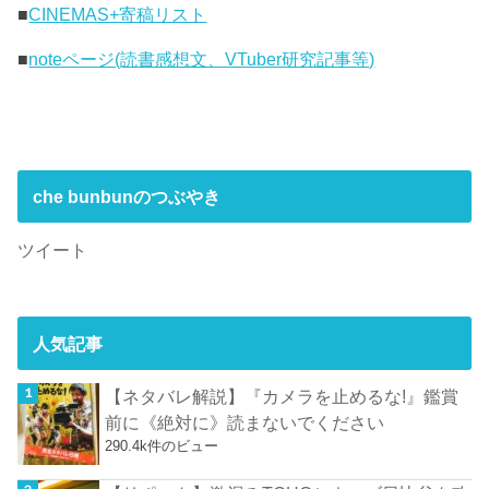
■
CINEMAS+寄稿リスト
■
noteページ(読書感想文、VTuber研究記事等)
che bunbunのつぶやき
ツイート
人気記事
【ネタバレ解説】『カメラを止めるな!』鑑賞
前に《絶対に》読まないでください
290.4k件のビュー