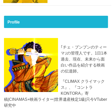
Profile
｢チェ・ブンブンのティー
マ｣の管理人です。1日1本
過去、現在、未来から面
白い作品を紹介する映画
の伝道師。
『CLIMAX クライマック
ス』、『コントラ
KONTORA』寄
稿|CINAMAS+映画ライター|世界遺産検定1級|只今VTuber
研究中