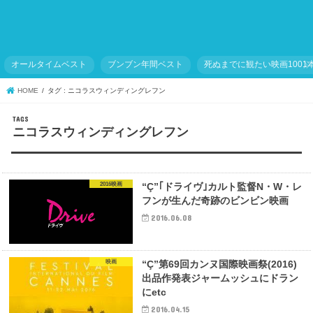
オールタイムベスト
ブンブン年間ベスト
死ぬまでに観たい映画1001
HOME
タグ : ニコラスウィンディングレフン
ニコラスウィンディングレフン
2016映画
“Ç”｢ドライヴ｣カルト監督N・W・レ
フンが生んだ奇跡のビンビン映画
2016.06.08
映画
“Ç”第69回カンヌ国際映画祭(2016)
出品作発表ジャームッシュにドラン
にetc
2016.04.15