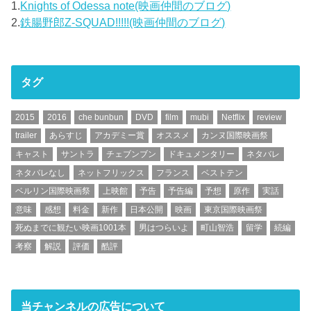
1.
Knights of Odessa note(映画仲間のブログ)
2.
鉄腸野郎Z-SQUAD!!!!!(映画仲間のブログ)
タグ
2015
2016
che bunbun
DVD
film
mubi
Netflix
review
trailer
あらすじ
アカデミー賞
オススメ
カンヌ国際映画祭
キャスト
サントラ
チェブンブン
ドキュメンタリー
ネタバレ
ネタバレなし
ネットフリックス
フランス
ベストテン
ベルリン国際映画祭
上映館
予告
予告編
予想
原作
実話
意味
感想
料金
新作
日本公開
映画
東京国際映画祭
死ぬまでに観たい映画1001本
男はつらいよ
町山智浩
留学
続編
考察
解説
評価
酷評
当チャンネルの広告について