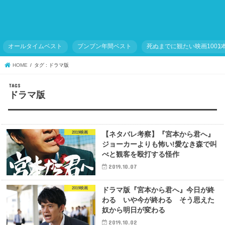
オールタイムベスト
ブンブン年間ベスト
死ぬまでに観たい映画1001
HOME
タグ : ドラマ版
ドラマ版
2019映画
【ネタバレ考察】『宮本から君へ』
ジョーカーよりも怖い!愛なき森で叫
べと観客を殴打する怪作
2019.10.07
2019映画
ドラマ版『宮本から君へ』今日が終
わる いや今が終わる そう思えた
奴から明日が変わる
2019.10.02