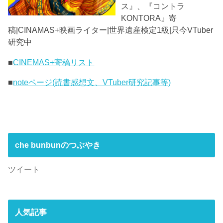
ス』、『コントラ
KONTORA』寄
稿|CINAMAS+映画ライター|世界遺産検定1級|只今VTuber
研究中
■
CINEMAS+寄稿リスト
■
noteページ(読書感想文、VTuber研究記事等)
che bunbunのつぶやき
ツイート
人気記事