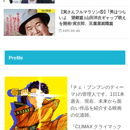
2017映画
【寅さんフルマラソン⑤】｢男はつら
いよ 望郷篇｣山田洋次ギャップ萌え
を開発!寅次郎、豆腐屋就職篇
2017.05.06
Profile
｢チェ・ブンブンのティー
マ｣の管理人です。1日1本
過去、現在、未来から面
白い作品を紹介する映画
の伝道師。
『CLIMAX クライマック