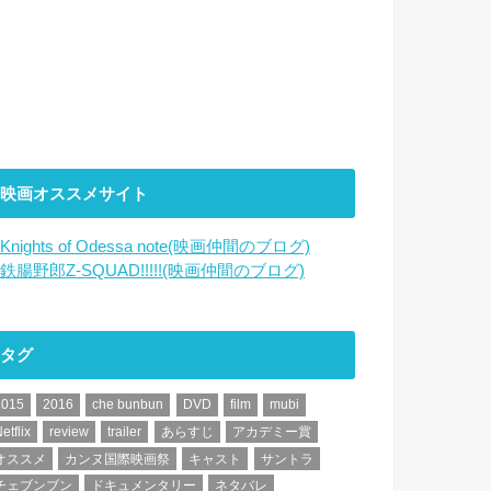
映画オススメサイト
Knights of Odessa note(映画仲間のブログ)
鉄腸野郎Z-SQUAD!!!!!(映画仲間のブログ)
タグ
2015
2016
che bunbun
DVD
film
mubi
etflix
review
trailer
あらすじ
アカデミー賞
オススメ
カンヌ国際映画祭
キャスト
サントラ
チェブンブン
ドキュメンタリー
ネタバレ