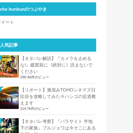
che bunbunのつぶやき
ツイート
人気記事
【ネタバレ解説】『カメラを止める
な!』鑑賞前に《絶対に》読まないで
ください
290.4k件のビュー
【リポート】激混みTOHOシネマズ日
比谷を攻略してみた※ハシゴの近道教
えます
114.7k件のビュー
【ネタバレ考察】『パラサイト 半地
下の家族』ブルジョワは今そこにある