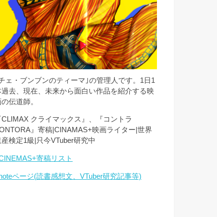
｢チェ・ブンブンのティーマ｣の管理人です。1日1
本過去、現在、未来から面白い作品を紹介する映
画の伝道師。
『CLIMAX クライマックス』、『コントラ
ONTORA』寄稿|CINAMAS+映画ライター|世界
産検定1級|只今VTuber研究中
CINEMAS+寄稿リスト
noteページ(読書感想文、VTuber研究記事等)