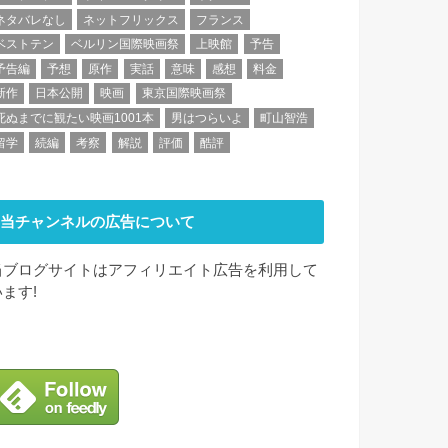
ネタバレなし
ネットフリックス
フランス
ベストテン
ベルリン国際映画祭
上映館
予告
予告編
予想
原作
実話
意味
感想
料金
新作
日本公開
映画
東京国際映画祭
死ぬまでに観たい映画1001本
男はつらいよ
町山智浩
留学
続編
考察
解説
評価
酷評
当チャンネルの広告について
当ブログサイトはアフィリエイト広告を利用して
います!