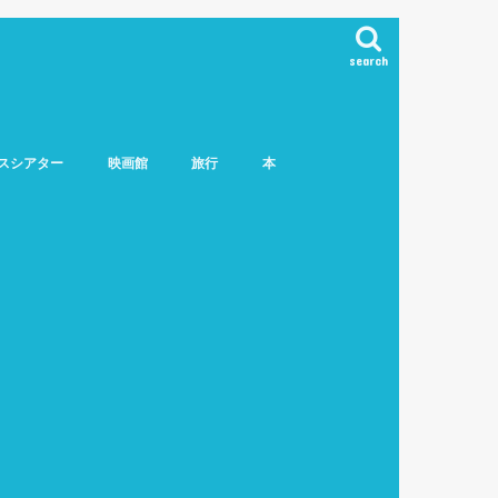
search
スシアター
映画館
旅行
本