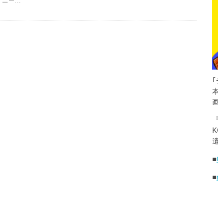
ニー…
K
遺
■
■