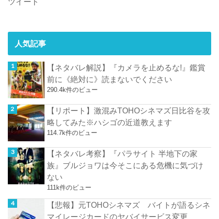
ツイート
人気記事
【ネタバレ解説】『カメラを止めるな!』鑑賞
前に《絶対に》読まないでください
290.4k件のビュー
【リポート】激混みTOHOシネマズ日比谷を攻
略してみた※ハシゴの近道教えます
114.7k件のビュー
【ネタバレ考察】『パラサイト 半地下の家
族』ブルジョワは今そこにある危機に気づけ
ない
111k件のビュー
【悲報】元TOHOシネマズ バイトが語るシネ
マイレージカードのヤバイサービス変更