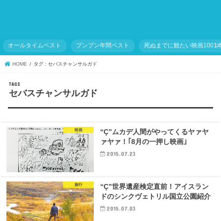
オールタイムベスト
ブンブン年間ベスト
死ぬまでに観たい映画1001
HOME
タグ : セバスチャンサルガド
セバスチャンサルガド
映画
“Ç”ムカデ人間がやってくるヤァヤ
ァヤァ！｢8月の一押し映画｣
2015.07.23
旅行
“Ç”世界遺産検定直前！アイスラン
ドのシンクヴェトリル国立公園紹介
2015.07.03