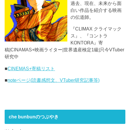
過去、現在、未来から面
白い作品を紹介する映画
の伝道師。
『CLIMAX クライマック
ス』、『コントラ
KONTORA』寄
稿|CINAMAS+映画ライター|世界遺産検定1級|只今VTuber
研究中
■
CINEMAS+寄稿リスト
■
noteページ(読書感想文、VTuber研究記事等)
che bunbunのつぶやき