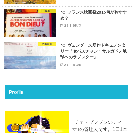
映画
“Ç”フランス映画祭2015何がおすす
め？
2015.05.13
2014映画
“Ç”ヴェンダース新作ドキュメンタ
リー「セバスチャン・サルガド／地
球へのラブレター」
2014.10.25
Profile
｢チェ・ブンブンのティー
マ｣の管理人です。1日1本