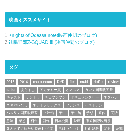
映画オススメサイト
1.
Knights of Odessa note(映画仲間のブログ)
2.
鉄腸野郎Z-SQUAD!!!!!(映画仲間のブログ)
タグ
2015
2016
che bunbun
DVD
film
mubi
Netflix
review
trailer
あらすじ
アカデミー賞
オススメ
カンヌ国際映画祭
キャスト
サントラ
チェブンブン
ドキュメンタリー
ネタバレ
ネタバレなし
ネットフリックス
フランス
ベストテン
ベルリン国際映画祭
上映館
予告
予告編
予想
原作
実話
意味
感想
料金
新作
日本公開
映画
東京国際映画祭
死ぬまでに観たい映画1001本
男はつらいよ
町山智浩
留学
続編