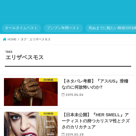
オールタイムベスト
ブンブン年間ベスト
死ぬまでに観たい映画1001
HOME
タグ : エリザベスモス
エリザベスモス
2019映画
【ネタバレ考察】『アス/US』滑稽
なのに何故怖いのか?
2019.06.06
2019映画
【日本未公開】『HER SMELL』ア
ーティストの持つカリスマ性とクズ
さのカリカチュア
2019.05.28