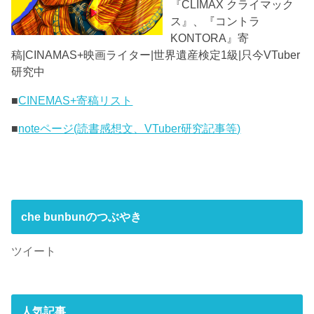
『CLIMAX クライマック
ス』、『コントラ
KONTORA』寄
稿|CINAMAS+映画ライター|世界遺産検定1級|只今VTuber
研究中
■
CINEMAS+寄稿リスト
■
noteページ(読書感想文、VTuber研究記事等)
che bunbunのつぶやき
ツイート
人気記事