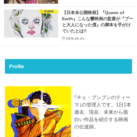
2019映画
【日本未公開映画】『Queen of
Earth』こんな鬱映画の監督が『プー
と大人になった僕』の脚本を手がけ
ていたとは!!
2019.05.24
Profile
｢チェ・ブンブンのティー
マ｣の管理人です。1日1本
過去、現在、未来から面
白い作品を紹介する映画
の伝道師。