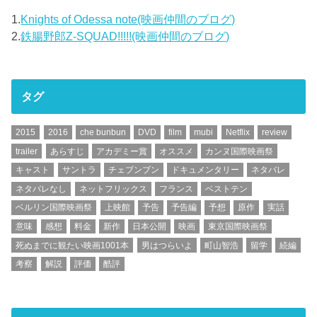
1.
Knights of Odessa note(映画仲間のブログ)
2.
鉄腸野郎Z-SQUAD!!!!!(映画仲間のブログ)
タグ
2015
2016
che bunbun
DVD
film
mubi
Netflix
review
trailer
あらすじ
アカデミー賞
オススメ
カンヌ国際映画祭
キャスト
サントラ
チェブンブン
ドキュメンタリー
ネタバレ
ネタバレなし
ネットフリックス
フランス
ベストテン
ベルリン国際映画祭
上映館
予告
予告編
予想
原作
実話
意味
感想
料金
新作
日本公開
映画
東京国際映画祭
死ぬまでに観たい映画1001本
男はつらいよ
町山智浩
留学
続編
考察
解説
評価
酷評