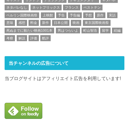
ネタバレなし
ネットフリックス
フランス
ベストテン
ベルリン国際映画祭
上映館
予告
予告編
予想
原作
実話
意味
感想
料金
新作
日本公開
映画
東京国際映画祭
死ぬまでに観たい映画1001本
男はつらいよ
町山智浩
留学
続編
考察
解説
評価
酷評
当チャンネルの広告について
当ブログサイトはアフィリエイト広告を利用しています!