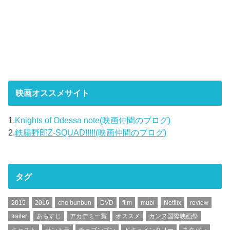
映画オススメサイト
1.
Knights of Odessa note(映画仲間のブログ)
2.
鉄腸野郎Z-SQUAD!!!!!(映画仲間のブログ)
タグ
2015
2016
che bunbun
DVD
film
mubi
Netflix
review
trailer
あらすじ
アカデミー賞
オススメ
カンヌ国際映画祭
キャスト
サントラ
チェブンブン
ドキュメンタリー
ネタバレ