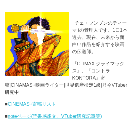
｢チェ・ブンブンのティー
マ｣の管理人です。1日1本
過去、現在、未来から面
白い作品を紹介する映画
の伝道師。
『CLIMAX クライマック
ス』、『コントラ
KONTORA』寄
稿|CINAMAS+映画ライター|世界遺産検定1級|只今VTuber
研究中
■
CINEMAS+寄稿リスト
■
noteページ(読書感想文、VTuber研究記事等)