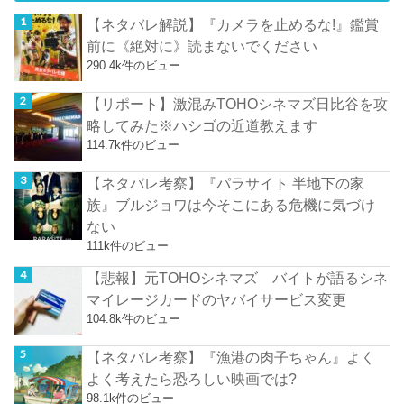
【ネタバレ解説】『カメラを止めるな!』鑑賞
前に《絶対に》読まないでください
290.4k件のビュー
【リポート】激混みTOHOシネマズ日比谷を攻
略してみた※ハシゴの近道教えます
114.7k件のビュー
【ネタバレ考察】『パラサイト 半地下の家
族』ブルジョワは今そこにある危機に気づけ
ない
111k件のビュー
【悲報】元TOHOシネマズ バイトが語るシネ
マイレージカードのヤバイサービス変更
104.8k件のビュー
【ネタバレ考察】『漁港の肉子ちゃん』よく
よく考えたら恐ろしい映画では?
98.1k件のビュー