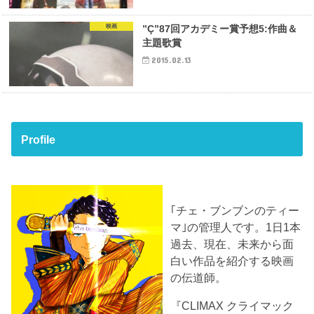
映画
”Ç”87回アカデミー賞予想5:作曲＆
主題歌賞
2015.02.13
Profile
｢チェ・ブンブンのティー
マ｣の管理人です。1日1本
過去、現在、未来から面
白い作品を紹介する映画
の伝道師。
『CLIMAX クライマック