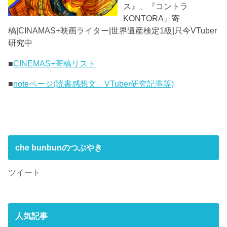
ス』、『コントラ
KONTORA』寄
稿|CINAMAS+映画ライター|世界遺産検定1級|只今VTuber
研究中
■
CINEMAS+寄稿リスト
■
noteページ(読書感想文、VTuber研究記事等)
che bunbunのつぶやき
ツイート
人気記事