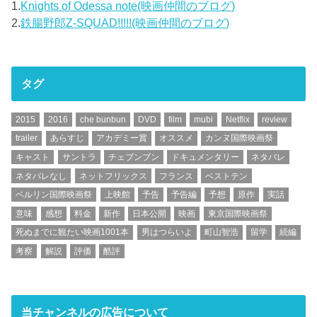
1.
Knights of Odessa note(映画仲間のブログ)
2.
鉄腸野郎Z-SQUAD!!!!!(映画仲間のブログ)
タグ
2015
2016
che bunbun
DVD
film
mubi
Netflix
review
trailer
あらすじ
アカデミー賞
オススメ
カンヌ国際映画祭
キャスト
サントラ
チェブンブン
ドキュメンタリー
ネタバレ
ネタバレなし
ネットフリックス
フランス
ベストテン
ベルリン国際映画祭
上映館
予告
予告編
予想
原作
実話
意味
感想
料金
新作
日本公開
映画
東京国際映画祭
死ぬまでに観たい映画1001本
男はつらいよ
町山智浩
留学
続編
考察
解説
評価
酷評
当チャンネルの広告について