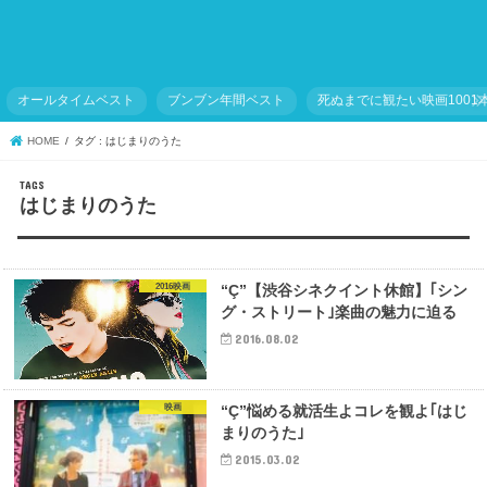
オールタイムベスト
ブンブン年間ベスト
死ぬまでに観たい映画1001
HOME
タグ : はじまりのうた
はじまりのうた
2016映画
“Ç”【渋谷シネクイント休館】｢シン
グ・ストリート｣楽曲の魅力に迫る
2016.08.02
映画
“Ç”悩める就活生よコレを観よ｢はじ
まりのうた｣
2015.03.02