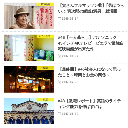
2018映画
【寅さんフルマラソン㊻】｢男はつら
いよ 寅次郎の縁談｣満男、就活回
2018.03.24
テクノロジー
#46【一人暮らし】パナソニック
49インチ4Kテレビ ビエラで最強自
宅映画館が出来た件
2017.08.24
就活
【最終回】#45社会人になって思っ
たこと～時間とお金の関係～
2017.07.20
就活
#43【教職レポート】英語のライテ
ィング能力を伸ばすには
2017.06.29