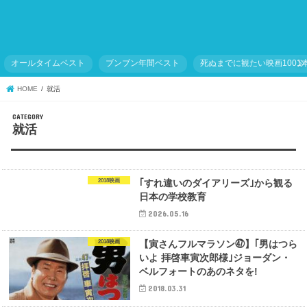
オールタイムベスト
ブンブン年間ベスト
死ぬまでに観たい映画1001
HOME
就活
就活
2018映画
｢すれ違いのダイアリーズ｣から観る
日本の学校教育
2026.05.16
2018映画
【寅さんフルマラソン㊼】｢男はつら
いよ 拝啓車寅次郎様｣ジョーダン・
ベルフォートのあのネタを!
2018.03.31