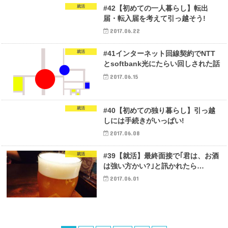
就活
#42【初めての一人暮らし】転出
届・転入届を考えて引っ越そう!
2017.06.22
就活
#41インターネット回線契約でNTT
とsoftbank光にたらい回しされた話
2017.06.15
就活
#40【初めての独り暮らし】引っ越
しには手続きがいっぱい!
2017.06.08
就活
#39【就活】最終面接で｢君は、お酒
は強い方かい?｣と訊かれたら…
2017.06.01