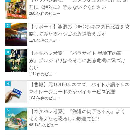
前に《絶対に》読まないでください
290.4k件のビュー
【リポート】激混みTOHOシネマズ日比谷を攻
略してみた※ハシゴの近道教えます
114.7k件のビュー
【ネタバレ考察】『パラサイト 半地下の家
族』ブルジョワは今そこにある危機に気づけ
ない
111k件のビュー
【悲報】元TOHOシネマズ バイトが語るシネ
マイレージカードのヤバイサービス変更
104.8k件のビュー
【ネタバレ考察】『漁港の肉子ちゃん』よく
よく考えたら恐ろしい映画では?
98.1k件のビュー