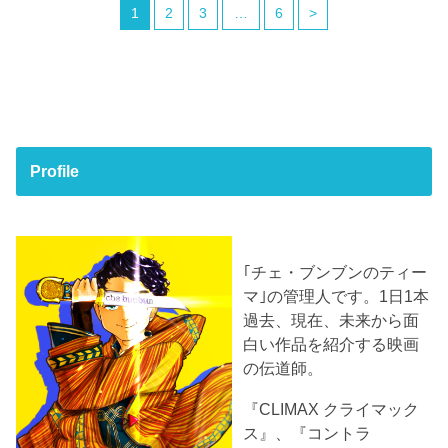
1
2
3
…
6
>
Profile
｢チェ・ブンブンのティー
マ｣の管理人です。1日1本
過去、現在、未来から面
白い作品を紹介する映画
の伝道師。
『CLIMAX クライマック
ス』、『コントラ