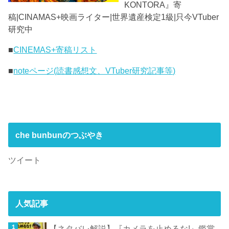
KONTORA』寄
稿|CINAMAS+映画ライター|世界遺産検定1級|只今VTuber
研究中
■
CINEMAS+寄稿リスト
■
noteページ(読書感想文、VTuber研究記事等)
che bunbunのつぶやき
ツイート
人気記事
【ネタバレ解説】『カメラを止めるな!』鑑賞