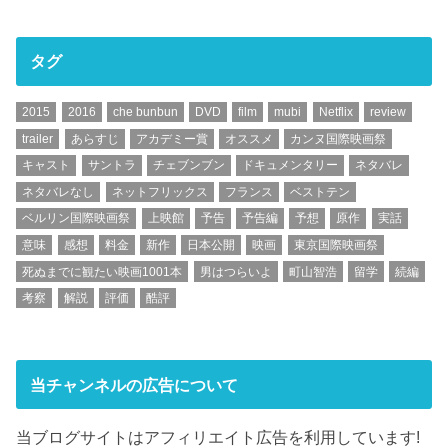
タグ
2015
2016
che bunbun
DVD
film
mubi
Netflix
review
trailer
あらすじ
アカデミー賞
オススメ
カンヌ国際映画祭
キャスト
サントラ
チェブンブン
ドキュメンタリー
ネタバレ
ネタバレなし
ネットフリックス
フランス
ベストテン
ベルリン国際映画祭
上映館
予告
予告編
予想
原作
実話
意味
感想
料金
新作
日本公開
映画
東京国際映画祭
死ぬまでに観たい映画1001本
男はつらいよ
町山智浩
留学
続編
考察
解説
評価
酷評
当チャンネルの広告について
当ブログサイトはアフィリエイト広告を利用しています!