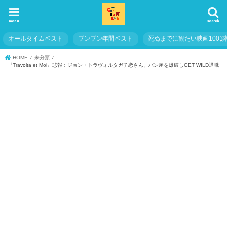
menu
search
オールタイムベスト
ブンブン年間ベスト
死ぬまでに観たい映画1001
HOME
未分類
『Travolta et Moi』悲報：ジョン・トラヴォルタガチ恋さん、パン屋を爆破しGET WILD退職