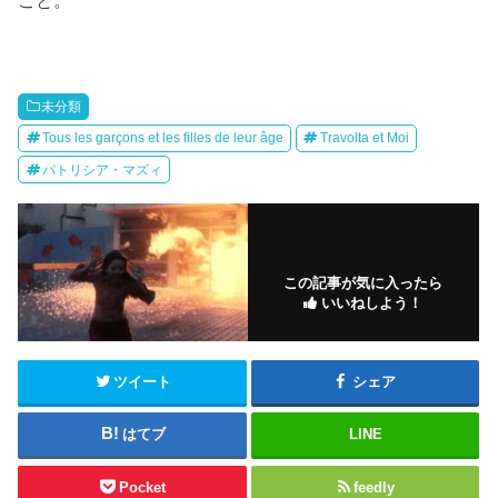
こと。
未分類
Tous les garçons et les filles de leur âge
Travolta et Moi
パトリシア・マズィ
この記事が気に入ったら
いいねしよう！
ツイート
シェア
はてブ
LINE
Pocket
feedly