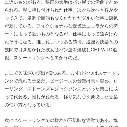
に近いものがある。映画の大半はパン屋での労働で占め
られる。親に押し付けられた仕事。次から次へと客がや
ってきて、単調で目的もなくただただダルい仕事に嫌気
が差している。フィクショナルな恍惚はニコラからのデ
ートによって近いものとなるが、仕事によって遠ざけら
れそうになる。推し変しつつある感情、退屈と快楽との
狭間で引き裂かれた彼女はパン屋を爆破しGET WILD退
職。スケートリンクへと向かうのだ。
ここで興味深い演出が2つある。まずひとつはスケートリ
ンクで流れる音楽だ。ビージーズの音楽は息を潜め、ロ
ーリング・ストーンズやジャクソンズといった楽曲に取
って代わる。推しが変わる、移り気な心を象徴した音楽
の使い方となっている。
次にスケートリンクでの群れの不気味な運動である。恍