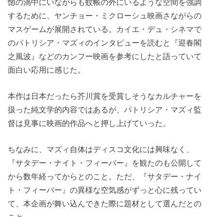
惚の渦中にいながらも蚊帳の外にいるような空間を強調
するために、ヤンチョー・ミクローシュ映画さながらの
マスゲームが展開されている。カイエ・デュ・シネマで
のパトリシア・マズィのインタビューを読むと『迎春閣
之風波』などのカンフー映画を参考にしたと語っていて
面白い応用に感じた。
本作は日本だったら芥川賞を受賞しそうなカルチャーを
扱った純文学的内容ではあるが、パトリシア・マズィ監
督は見事に映画的作品へと押し上げていった。
ちなみに、マズィ自体はディスコ文化には興味なく、
『サタデー・ナイト・フィーバー』を観たのも公開して
から数年経ってからとのこと。ただ、『サタデー・ナイ
ト・フィーバー』の異様な空気感がずっと心に残ってい
て、本企画が舞い込んできた際に題材として選んだとの