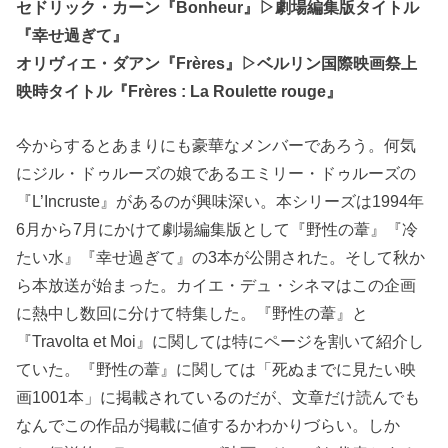
セドリック・カーン『Bonheur』▷劇場編集版タイトル
『幸せ過ぎて』
オリヴィエ・ダアン『Frères』▷ベルリン国際映画祭上
映時タイトル『Frères : La Roulette rouge』
今からするとあまりにも豪華なメンバーであろう。何気
にジル・ドゥルーズの娘であるエミリー・ドゥルーズの
『L’Incruste』があるのが興味深い。本シリーズは1994年
6月から7月にかけて劇場編集版として『野性の葦』『冷
たい水』『幸せ過ぎて』の3本が公開された。そして秋か
ら本放送が始まった。カイエ・デュ・シネマはこの企画
に熱中し数回に分けて特集した。『野性の葦』と
『Travolta et Moi』に関しては特にページを割いて紹介し
ていた。『野性の葦』に関しては「死ぬまでに見たい映
画1001本」に掲載されているのだが、文章だけ読んでも
なんでこの作品が掲載に値するかわかりづらい。しか