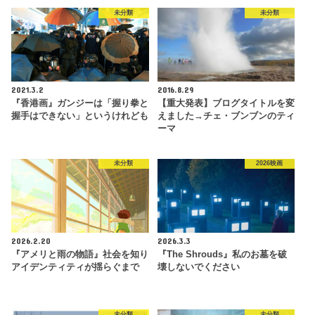
未分類
未分類
2021.3.2
2016.8.29
『香港画』ガンジーは「握り拳と
【重大発表】ブログタイトルを変
握手はできない」というけれども
えました→チェ・ブンブンのティ
ーマ
未分類
2026映画
2026.2.20
2026.3.3
『アメリと雨の物語』社会を知り
『The Shrouds』私のお墓を破
アイデンティティが揺らぐまで
壊しないでください
未分類
未分類