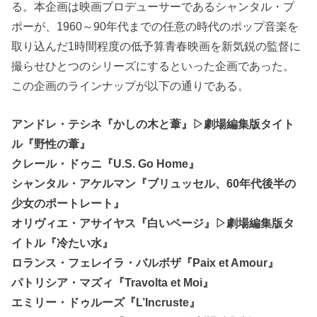
る。本企画は映画プロデューサーであるシャンタル・プ
ポーが、1960～90年代までの任意の時代のポップ音楽を
取り込んだ1時間程度の低予算青春映画を新気鋭の監督に
撮らせひとつのシリーズにするといった企画であった。
この企画のラインナップが以下の通りである。
アンドレ・テシネ『かしの木と葦』▷劇場編集版タイト
ル『野性の葦』
クレール・ドゥニ『U.S. Go Home』
シャンタル・アケルマン『ブリュッセル、60年代後半の
少女のポートレート』
オリヴィエ・アサイヤス『白いページ』▷劇場編集版タ
イトル『冷たい水』
ロランス・フェレイラ・バルボザ『Paix et Amour』
パトリシア・マズィ『Travolta et Moi』
エミリー・ドゥルーズ『L’Incruste』