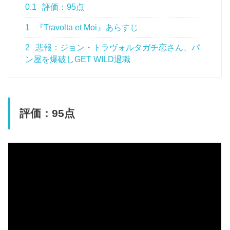
0.1
評価：95点
1
『Travolta et Moi』あらすじ
2
悲報：ジョン・トラヴォルタガチ恋さん、パ
ン屋を爆破しGET WILD退職
評価：95点