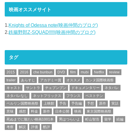
映画オススメサイト
1.
Knights of Odessa note(映画仲間のブログ)
2.
鉄腸野郎Z-SQUAD!!!!!(映画仲間のブログ)
タグ
2015
2016
che bunbun
DVD
film
mubi
Netflix
review
trailer
あらすじ
アカデミー賞
オススメ
カンヌ国際映画祭
キャスト
サントラ
チェブンブン
ドキュメンタリー
ネタバレ
ネタバレなし
ネットフリックス
フランス
ベストテン
ベルリン国際映画祭
上映館
予告
予告編
予想
原作
実話
意味
感想
料金
新作
日本公開
映画
東京国際映画祭
死ぬまでに観たい映画1001本
男はつらいよ
町山智浩
留学
続編
考察
解説
評価
酷評