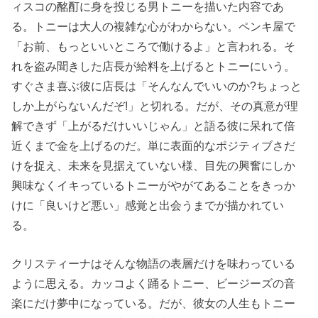
ィスコの酩酊に身を投じる男トニーを描いた内容であ
る。トニーは大人の複雑な心がわからない。ペンキ屋で
「お前、もっといいところで働けるよ」と言われる。そ
れを盗み聞きした店長が給料を上げるとトニーにいう。
すぐさま喜ぶ彼に店長は「そんなんでいいのか?ちょっと
しか上がらないんだぞ!」と切れる。だが、その真意が理
解できず「上がるだけいいじゃん」と語る彼に呆れて倍
近くまで金を上げるのだ。単に表面的なポジティブさだ
けを捉え、未来を見据えていない様、目先の興奮にしか
興味なくイキっているトニーがやがてあることをきっか
けに「良いけど悪い」感覚と出会うまでが描かれてい
る。
クリスティーナはそんな物語の表層だけを味わっている
ように思える。カッコよく踊るトニー、ビージーズの音
楽にだけ夢中になっている。だが、彼女の人生もトニー