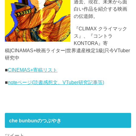
過去、現在、未来から面
白い作品を紹介する映画
の伝道師。
『CLIMAX クライマック
ス』、『コントラ
KONTORA』寄
稿|CINAMAS+映画ライター|世界遺産検定1級|只今VTuber
研究中
■
CINEMAS+寄稿リスト
■
noteページ(読書感想文、VTuber研究記事等)
che bunbunのつぶやき
ツイート