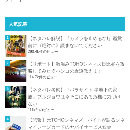
人気記事
【ネタバレ解説】『カメラを止めるな!』鑑賞
前に《絶対に》読まないでください
290.4k件のビュー
【リポート】激混みTOHOシネマズ日比谷を攻
略してみた※ハシゴの近道教えます
114.7k件のビュー
【ネタバレ考察】『パラサイト 半地下の家
族』ブルジョワは今そこにある危機に気づけ
ない
111k件のビュー
【悲報】元TOHOシネマズ バイトが語るシネ
マイレージカードのヤバイサービス変更