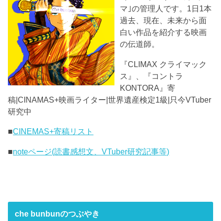
マ｣の管理人です。1日1本
過去、現在、未来から面
白い作品を紹介する映画
の伝道師。
『CLIMAX クライマック
ス』、『コントラ
KONTORA』寄
稿|CINAMAS+映画ライター|世界遺産検定1級|只今VTuber
研究中
■
CINEMAS+寄稿リスト
■
noteページ(読書感想文、VTuber研究記事等)
che bunbunのつぶやき