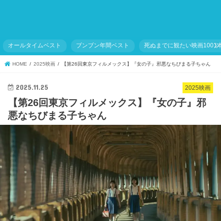
オールタイムベスト
ブンブン年間ベスト
死ぬまでに観たい映画1001
HOME
2025映画
【第26回東京フィルメックス】『女の子』邪悪なちびまる子ちゃん
2025.11.25
2025映画
【第26回東京フィルメックス】『女の子』邪
悪なちびまる子ちゃん