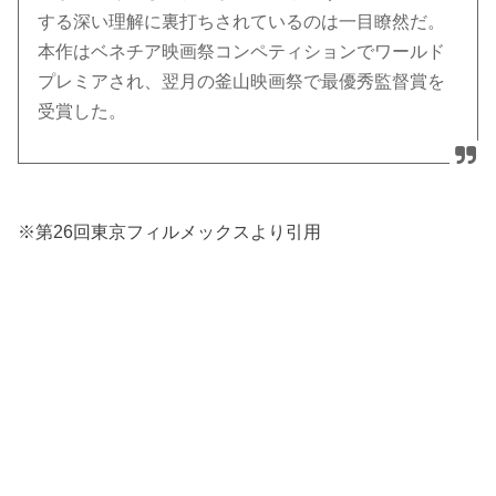
する深い理解に裏打ちされているのは一目瞭然だ。
本作はベネチア映画祭コンペティションでワールド
プレミアされ、翌月の釜山映画祭で最優秀監督賞を
受賞した。
※第26回東京フィルメックスより引用