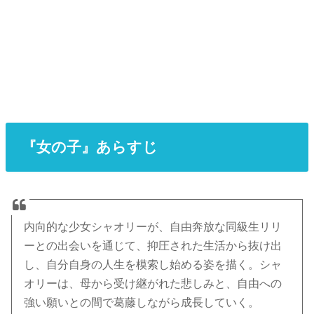
『女の子』あらすじ
内向的な少女シャオリーが、自由奔放な同級生リリ
ーとの出会いを通じて、抑圧された生活から抜け出
し、自分自身の人生を模索し始める姿を描く。シャ
オリーは、母から受け継がれた悲しみと、自由への
強い願いとの間で葛藤しながら成長していく。