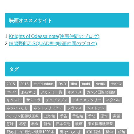
映画オススメサイト
1.
Knights of Odessa note(映画仲間のブログ)
2.
鉄腸野郎Z-SQUAD!!!!!(映画仲間のブログ)
タグ
2015
2016
che bunbun
DVD
film
mubi
Netflix
review
trailer
あらすじ
アカデミー賞
オススメ
カンヌ国際映画祭
キャスト
サントラ
チェブンブン
ドキュメンタリー
ネタバレ
ネタバレなし
ネットフリックス
フランス
ベストテン
ベルリン国際映画祭
上映館
予告
予告編
予想
原作
実話
意味
感想
料金
新作
日本公開
映画
東京国際映画祭
死ぬまでに観たい映画1001本
男はつらいよ
町山智浩
留学
続編