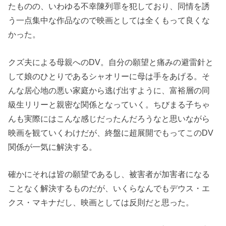
たものの、いわゆる不幸陳列罪を犯しており、同情を誘
う一点集中な作品なので映画としては全くもって良くな
かった。
クズ夫による母親へのDV。自分の願望と痛みの避雷針と
して娘のひとりであるシャオリーに母は手をあげる。そ
んな居心地の悪い家庭から逃げ出すように、富裕層の同
級生リリーと親密な関係となっていく。ちびまる子ちゃ
んも実際にはこんな感じだったんだろうなと思いながら
映画を観ていくわけだが、終盤に超展開でもってこのDV
関係が一気に解決する。
確かにそれは皆の願望であるし、被害者が加害者になる
ことなく解決するものだが、いくらなんでもデウス・エ
クス・マキナだし、映画としては反則だと思った。