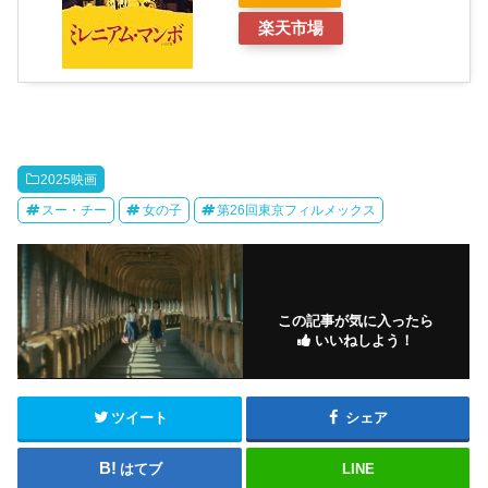
楽天市場
2025映画
スー・チー
女の子
第26回東京フィルメックス
この記事が気に入ったら
いいねしよう！
ツイート
シェア
はてブ
LINE