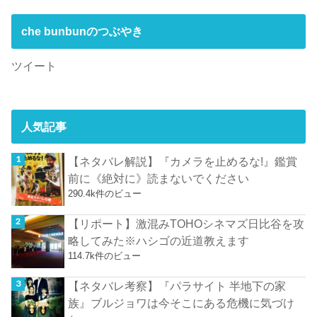
che bunbunのつぶやき
ツイート
人気記事
【ネタバレ解説】『カメラを止めるな!』鑑賞
前に《絶対に》読まないでください
290.4k件のビュー
【リポート】激混みTOHOシネマズ日比谷を攻
略してみた※ハシゴの近道教えます
114.7k件のビュー
【ネタバレ考察】『パラサイト 半地下の家
族』ブルジョワは今そこにある危機に気づけ