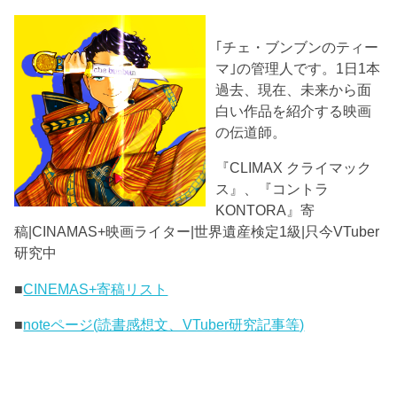
｢チェ・ブンブンのティー
マ｣の管理人です。1日1本
過去、現在、未来から面
白い作品を紹介する映画
の伝道師。
『CLIMAX クライマック
ス』、『コントラ
KONTORA』寄
稿|CINAMAS+映画ライター|世界遺産検定1級|只今VTuber
研究中
■
CINEMAS+寄稿リスト
■
noteページ(読書感想文、VTuber研究記事等)