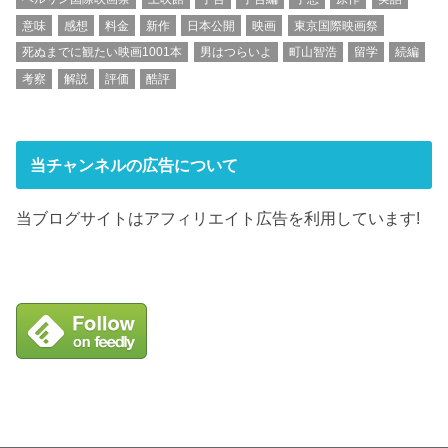
意味
感想
料金
新作
日本公開
映画
東京国際映画祭
死ぬまでに観たい映画1001本
男はつらいよ
町山智浩
留学
続編
考察
解説
評価
酷評
当チャンネルの広告について
当ブログサイトはアフィリエイト広告を利用しています!