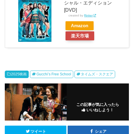
シャル・エディション
[DVD]
created by
Rinker
Amazon
楽天市場
2025映画
Gucchi’s Free School
タイムズ・スクエア
この記事が気に入ったら
いいねしよう！
ツイート
シェア