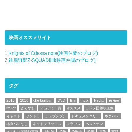
映画オススメサイト
1.
Knights of Odessa note(映画仲間のブログ)
2.
鉄腸野郎Z-SQUAD!!!!!(映画仲間のブログ)
タグ
2015
2016
che bunbun
DVD
film
mubi
Netflix
review
trailer
あらすじ
アカデミー賞
オススメ
カンヌ国際映画祭
キャスト
サントラ
チェブンブン
ドキュメンタリー
ネタバレ
ネタバレなし
ネットフリックス
フランス
ベストテン
ベルリン国際映画祭
上映館
予告
予告編
予想
原作
実話