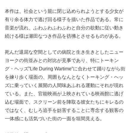
本作は、社会という籠に閉じ込められようとする少女が
有り余る体力で逃げ回る様子を描いた作品である。常に
音楽が流れ、ふわふわふわふわと自分の欲動に従い動き
続ける様は瀬田なつき作品を彷彿とさせるものがある。
死んだ退屈な空間としての病院と生き生きとしたニュー
ヨークの街並みとの対比が見事であり、特にトーキン
グ・ヘッズ”Life During Wartime”に合わせて踊りながら街
を練り歩く場面の、周囲もなんとなくトーキング・ヘッ
ズに乗っていく展開の人間味あふれる運動にそれが現れ
ている。また、官能映画が上映されている映画館に逃げ
込む場面で、スクリーン前を陣取る彼女たちにキレるの
ではなく、むしろ追手を妨害することに専念する観客の
一体感にも活気づいた街の一面を垣間見える。