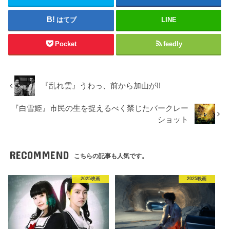
はてブ
LINE
Pocket
feedly
『乱れ雲』うわっ、前から加山が!!
『白雪姫』市民の生を捉えるべく禁じたバークレー
ショット
RECOMMEND
こちらの記事も人気です。
2025映画
2025映画