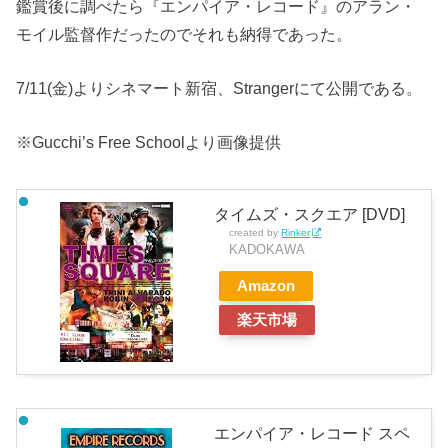
鑑賞後に調べたら『エンパイア・レコード』のアラン・
モイル監督作だったのでそれも納得であった。
7/11(金)よりシネマート新宿、Strangerにて公開である。
※Gucchi’s Free Schoolより画像提供
タイムズ・スクエア [DVD]
created by
Rinker
KADOKAWA
Amazon
楽天市場
エンパイア・レコード スペ