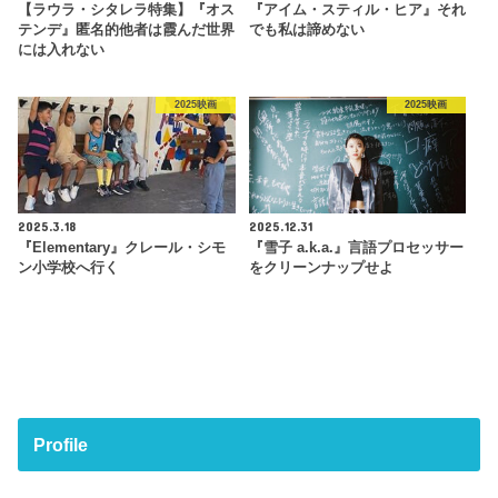
【ラウラ・シタレラ特集】『オス
『アイム・スティル・ヒア』それ
テンデ』匿名的他者は霞んだ世界
でも私は諦めない
には入れない
2025映画
2025映画
2025.3.18
2025.12.31
『Elementary』クレール・シモ
『雪子 a.k.a.』言語プロセッサー
ン小学校へ行く
をクリーンナップせよ
Profile