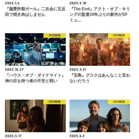
2025.1.4
2025.5.18
『脳漿炸裂ガール』二次会に五反
『The End』アクト・オブ・キリ
田で焼き肉はしません
ングの監督10年ぶりの新作がSF
ミュ…
2025映画
2025映画
2025.10.27
2025.9.21
『ハウス・オブ・ダイナマイト』
『宝島』グスクはあんなこと言わ
神の目を持つ者の不安と戦い
ないだろう
2025映画
2025映画
2025.5.17
2025.6.2