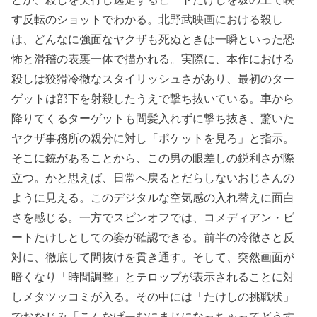
す反転のショットでわかる。北野武映画における殺し
は、どんなに強面なヤクザも死ぬときは一瞬といった恐
怖と滑稽の表裏一体で描かれる。実際に、本作における
殺しは狡猾冷徹なスタイリッシュさがあり、最初のター
ゲットは部下を射殺したうえで撃ち抜いている。車から
降りてくるターゲットも間髪入れずに撃ち抜き、驚いた
ヤクザ事務所の親分に対し「ポケットを見ろ」と指示。
そこに銃があることから、この男の眼差しの鋭利さが際
立つ。かと思えば、日常へ戻るとだらしないおじさんの
ように見える。このデジタルな空気感の入れ替えに面白
さを感じる。一方でスピンオフでは、コメディアン・ビ
ートたけしとしての姿が確認できる。前半の冷徹さと反
対に、徹底して間抜けを貫き通す。そして、突然画面が
暗くなり「時間調整」とテロップが表示されることに対
しメタツッコミが入る。その中には「たけしの挑戦状」
でおなじみ「こんなげーむにまじになっちゃってどうす