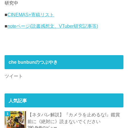
研究中
■
CINEMAS+寄稿リスト
■
noteページ(読書感想文、VTuber研究記事等)
che bunbunのつぶやき
ツイート
人気記事
【ネタバレ解説】『カメラを止めるな!』鑑賞
前に《絶対に》読まないでください
290.4k件のビュー