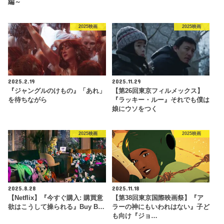
編～
2025映画
2025映画
2025.2.19
2025.11.29
『ジャングルのけもの』「あれ」
【第26回東京フィルメックス】
を待ちながら
『ラッキー・ルー』それでも僕は
娘にウソをつく
2025映画
2025映画
2025.8.28
2025.11.18
【Netflix】『今すぐ購入: 購買意
【第38回東京国際映画祭】『ア
欲はこうして操られる』Buy B…
ラーの神にもいわれはない』子ど
も向け『ジョ…