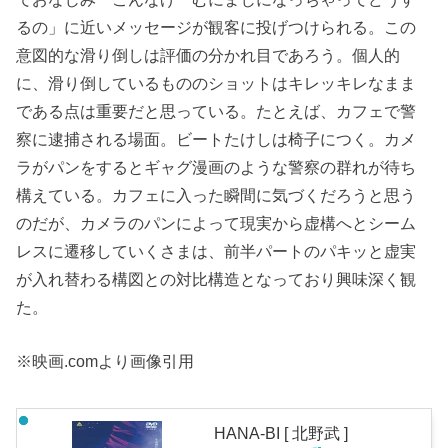
るの」に近いメッセージが観客に投げつけられる。この
意図的な滑り倒しは評価の分かれ目であろう。個人的
に、滑り倒しているもののショットはキレッキレなまま
である点は重要だと思っている。たとえば、カフェで警
察に逮捕される場面。ビートたけしは椅子につく。カメ
ラがパンをするとギャグ漫画のような警察の群れが待ち
構えている。カフェに入った瞬間に気づくだろうと思う
のだが、カメラのパンによって現実から虚構へとシーム
レスに遷移していくさまは、前半パートのパキッと虚実
が入れ替わる構図との対比構造となっており興味深く観
た。
※映画.comより画像引用
HANA-BI [ 北野武 ]