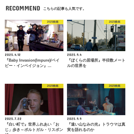
RECOMMEND
こちらの記事も人気です。
2025映画
2025映画
2025.4.12
2025.9.4
『Baby Invasion(Impure)/ベイ
『ぼくらの居場所』半径数メート
ビー・インベイジョン』…
ルの世界を
2025映画
2025映画
2025.7.22
2025.9.9
『白い町で』世界ふれあい「お
『遠い山なみの光』トラウマは真
じ」歩き～ポルトガル・リスボン
実を語れるのか