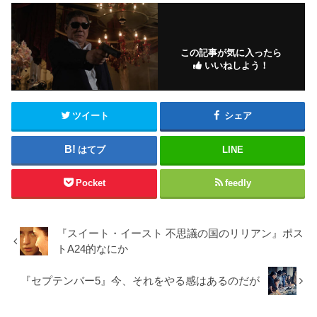
この記事が気に入ったら
いいねしよう！
ツイート
シェア
はてブ
LINE
Pocket
feedly
『スイート・イースト 不思議の国のリリアン』ポス
トA24的なにか
『セプテンバー5』今、それをやる感はあるのだが