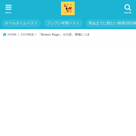
menu
search
オールタイムベスト
ブンブン年間ベスト
死ぬまでに観たい映画1001
HOME
2025映画
『Broken Rage』その武、滑稽につき