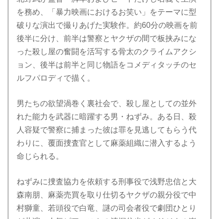
を務め、「暴力映画におけるお笑い」をテーマに型
破りな演出で撮りあげた実験作。約60分の映画を前
後半に分け、前半は警察とヤクザの間で板挟みにな
った殺し屋の奮闘を活写する骨太のクライムアクシ
ョン、後半は前半と同じ物語をコメディタッチのセ
ルフパロディで描く。
男たちの欲望渦巻く裏社会で、殺し屋としての並外
れた能力を武器に暗躍する男・ねずみ。ある日、殺
人容疑で警察に捕まった彼は罪を見逃してもらう代
わりに、覆面捜査官として麻薬組織に潜入するよう
命じられる。
ねずみに捜査協力を依頼する刑事役で浅野忠信と大
森南朋、麻薬売買を取り仕切るヤクザの親分役で中
村獅童、若頭役で白竜、謎の司会者役で劇団ひとり