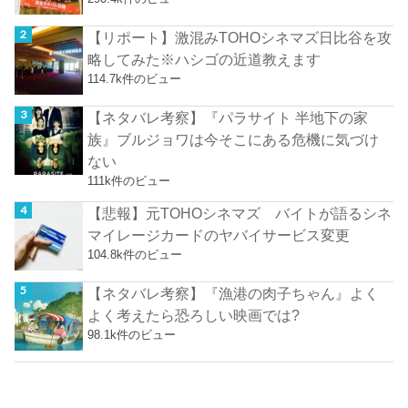
【リポート】激混みTOHOシネマズ日比谷を攻
略してみた※ハシゴの近道教えます
114.7k件のビュー
【ネタバレ考察】『パラサイト 半地下の家
族』ブルジョワは今そこにある危機に気づけ
ない
111k件のビュー
【悲報】元TOHOシネマズ バイトが語るシネ
マイレージカードのヤバイサービス変更
104.8k件のビュー
【ネタバレ考察】『漁港の肉子ちゃん』よく
よく考えたら恐ろしい映画では?
98.1k件のビュー