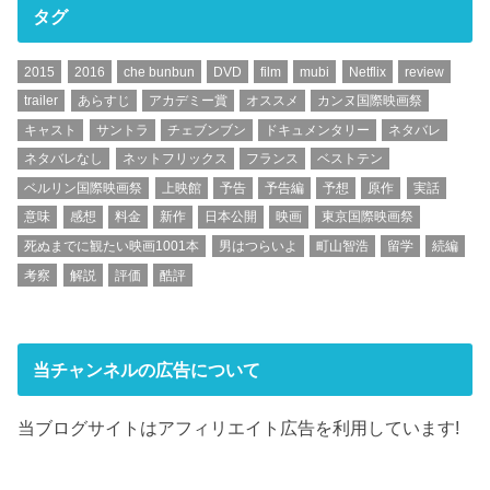
タグ
2015
2016
che bunbun
DVD
film
mubi
Netflix
review
trailer
あらすじ
アカデミー賞
オススメ
カンヌ国際映画祭
キャスト
サントラ
チェブンブン
ドキュメンタリー
ネタバレ
ネタバレなし
ネットフリックス
フランス
ベストテン
ベルリン国際映画祭
上映館
予告
予告編
予想
原作
実話
意味
感想
料金
新作
日本公開
映画
東京国際映画祭
死ぬまでに観たい映画1001本
男はつらいよ
町山智浩
留学
続編
考察
解説
評価
酷評
当チャンネルの広告について
当ブログサイトはアフィリエイト広告を利用しています!