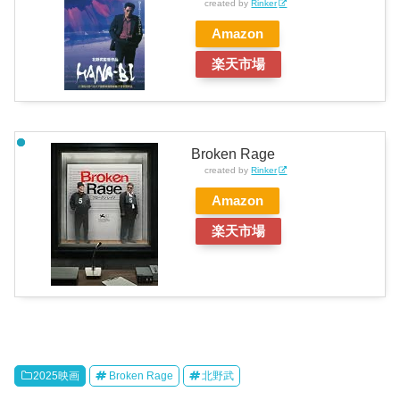
created by
Rinker
Amazon
楽天市場
Broken Rage
created by
Rinker
Amazon
楽天市場
2025映画
Broken Rage
北野武