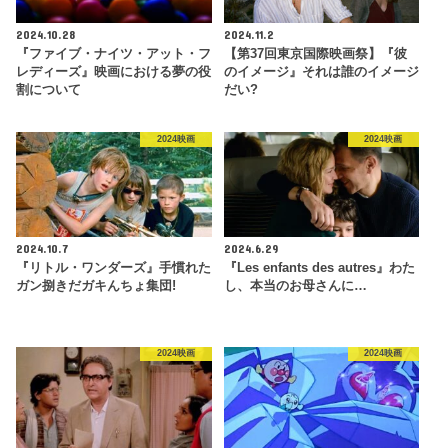
2024.10.28
2024.11.2
『ファイブ・ナイツ・アット・フ
【第37回東京国際映画祭】『彼
レディーズ』映画における夢の役
のイメージ』それは誰のイメージ
割について
だい?
2024映画
2024映画
2024.10.7
2024.6.29
『リトル・ワンダーズ』手慣れた
『Les enfants des autres』わた
ガン捌きだガキんちょ集団!
し、本当のお母さんに…
2024映画
2024映画