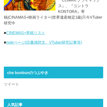
『CLIMAX クライマック
ス』、『コントラ
KONTORA』寄
稿|CINAMAS+映画ライター|世界遺産検定1級|只今VTuber
研究中
■
CINEMAS+寄稿リスト
■
noteページ(読書感想文、VTuber研究記事等)
che bunbunのつぶやき
ツイート
人気記事