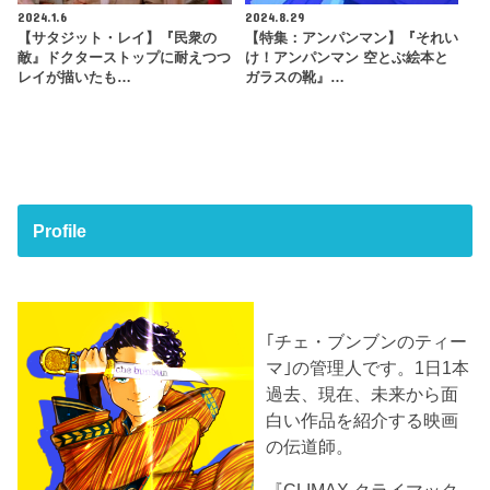
2024.1.6
2024.8.29
【サタジット・レイ】『民衆の
【特集：アンパンマン】『それい
敵』ドクターストップに耐えつつ
け！アンパンマン 空とぶ絵本と
レイが描いたも…
ガラスの靴』…
Profile
｢チェ・ブンブンのティー
マ｣の管理人です。1日1本
過去、現在、未来から面
白い作品を紹介する映画
の伝道師。