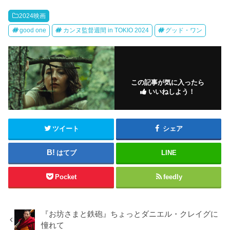
2024映画
good one
カンヌ監督週間 in TOKIO 2024
グッド・ワン
この記事が気に入ったら
いいねしよう！
ツイート
シェア
はてブ
LINE
Pocket
feedly
『お坊さまと鉄砲』ちょっとダニエル・クレイグに
憧れて