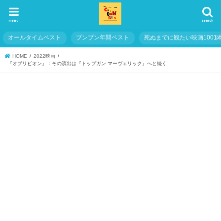
menu
search
オールタイムベスト
ブンブン年間ベスト
死ぬまでに観たい映画1001
HOME
2022映画
『オブリビオン』：その演出は『トップガン マーヴェリック』へと続く