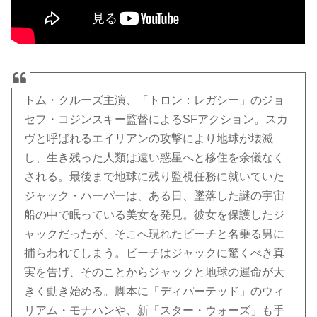
トム・クルーズ主演、「トロン：レガシー」のジョ
セフ・コジンスキー監督によるSFアクション。スカ
ヴと呼ばれるエイリアンの攻撃により地球が壊滅
し、生き残った人類は遠い惑星へと移住を余儀なく
される。最後まで地球に残り監視任務に就いていた
ジャック・ハーパーは、ある日、墜落した謎の宇宙
船の中で眠っている美女を発見。彼女を保護したジ
ャックだったが、そこへ現れたビーチと名乗る男に
捕らわれてしまう。ビーチはジャックに驚くべき真
実を告げ、そのことからジャックと地球の運命が大
きく動き始める。脚本に「ディパーテッド」のウィ
リアム・モナハンや、新「スター・ウォーズ」も手