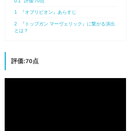
0.1
評価:70点
1
『オブリビオン』あらすじ
2
『トップガン マーヴェリック』に繋がる演出
とは？
評価:70点