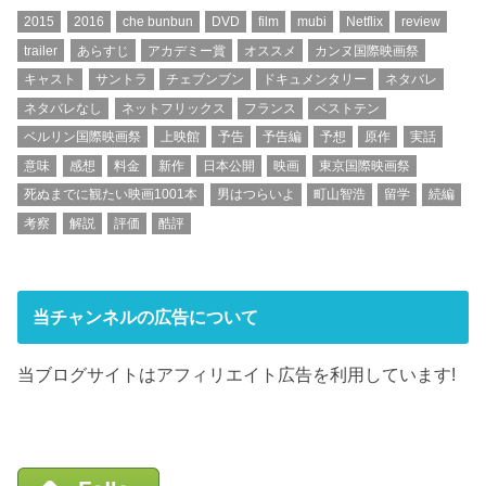
2015
2016
che bunbun
DVD
film
mubi
Netflix
review
trailer
あらすじ
アカデミー賞
オススメ
カンヌ国際映画祭
キャスト
サントラ
チェブンブン
ドキュメンタリー
ネタバレ
ネタバレなし
ネットフリックス
フランス
ベストテン
ベルリン国際映画祭
上映館
予告
予告編
予想
原作
実話
意味
感想
料金
新作
日本公開
映画
東京国際映画祭
死ぬまでに観たい映画1001本
男はつらいよ
町山智浩
留学
続編
考察
解説
評価
酷評
当チャンネルの広告について
当ブログサイトはアフィリエイト広告を利用しています!