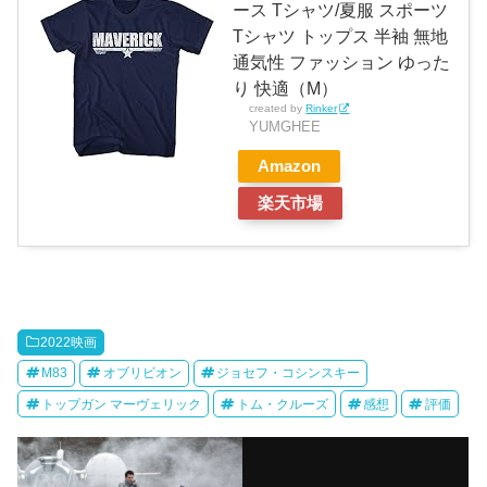
ース Tシャツ/夏服 スポーツ
Tシャツ トップス 半袖 無地
通気性 ファッション ゆった
り 快適（M）
created by
Rinker
YUMGHEE
Amazon
楽天市場
2022映画
M83
オブリビオン
ジョセフ・コシンスキー
トップガン マーヴェリック
トム・クルーズ
感想
評価