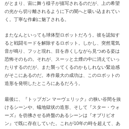
がとまり、宙に舞う様子が描写されるのだが、上の希望
の光から切り離されるように下の闇へと吸い込まれてい
く。丁寧な作劇に魅了される。
またなんといっても球体型ロボットだろう。彼を認知す
ると戦闘モードを解除するロボット。しかし、突然電気
音が鳴り、フッと現れ、目を赤くしながら見つめる姿は
恐怖そのもの。それが、スーッと土煙の中に消えていっ
たりするのだが、また襲ってくるのかもしれない緊迫感
がそこにあるのだ。本作最大の成功は、このロボットの
造形を発明したところにあるだろう。
最後に、『トップガン マーヴェリック』の狭い谷間を抜
けるシーンや、蟻地獄状の造形、そして『スター・ウォ
ーズ』を彷彿させる終盤のあるシーンは『オブリビオ
ン』で既に存在していた。これが10年の時を超えて、あ