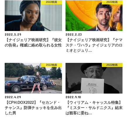
2022映画
2022映画
2022.5.29
2022.2.23
【ナイジェリア映画研究】『彼女
【ナイジェリア映画研究】『ナマ
の告発』権威に絡め取られる女性
ステ・ワハラ』ナイジェリアのロ
ミオとジュリ…
2022映画
2022映画
2022.4.29
2022.9.10
【CPH:DOX2022】『セカンド・
【ウィリアム・キャッスル特集】
チャンス』防弾チョッキを生み出
『ミスター・サルドニクス』結末
した男
は観客に委ね…