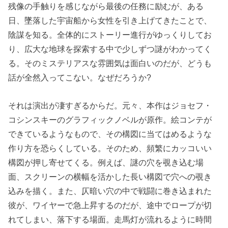
残像の手触りを感じながら最後の任務に励むが、ある
日、墜落した宇宙船から女性を引き上げてきたことで、
陰謀を知る。全体的にストーリー進行がゆっくりしてお
り、広大な地球を探索する中で少しずつ謎がわかってく
る。そのミステリアスな雰囲気は面白いのだが、どうも
話が全然入ってこない。なぜだろうか?
それは演出が凄すぎるからだ。元々、本作はジョセフ・
コシンスキーのグラフィックノベルが原作。絵コンテが
できているようなもので、その構図に当てはめるような
作り方を恐らくしている。そのため、頻繁にカッコいい
構図が押し寄せてくる。例えば、謎の穴を覗き込む場
面、スクリーンの横幅を活かした長い構図で穴への覗き
込みを描く。また、仄暗い穴の中で戦闘に巻き込まれた
彼が、ワイヤーで急上昇するのだが、途中でロープが切
れてしまい、落下する場面。走馬灯が流れるように時間