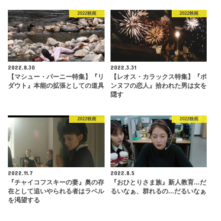
2022映画
2022映画
2022.8.30
2022.3.31
【マシュー・バーニー特集】『リ
【レオス・カラックス特集】『ポ
ダウト』本能の拡張としての道具
ンヌフの恋人』拾われた男は女を
隠す
2022映画
2022映画
2022.11.7
2022.8.5
『チャイコフスキーの妻』奥の存
『おひとりさま族』新人教育...だ
在として追いやられる者はラベル
るいなぁ、群れるの...だるいなぁ
を渇望する