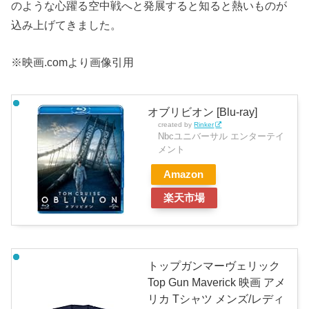
のような心躍る空中戦へと発展すると知ると熱いものが
込み上げてきました。
※映画.comより画像引用
オブリビオン [Blu-ray]
created by
Rinker
Nbcユニバーサル エンターテイ
メント
Amazon
楽天市場
トップガンマーヴェリック
Top Gun Maverick 映画 アメ
リカ Tシャツ メンズ/レディ