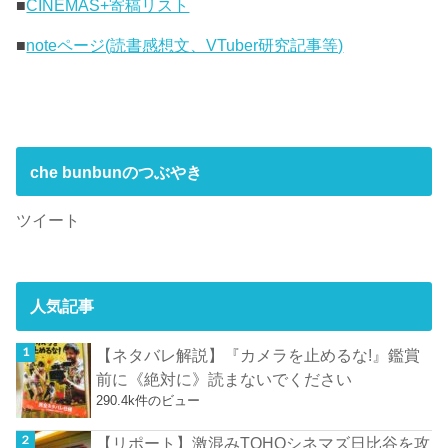
■
CINEMAS+寄稿リスト
■
noteページ(読書感想文、VTuber研究記事等)
che bunbunのつぶやき
ツイート
人気記事
【ネタバレ解説】『カメラを止めるな!』鑑賞
前に《絶対に》読まないでください
290.4k件のビュー
【リポート】激混みTOHOシネマズ日比谷を攻