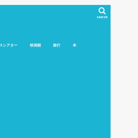
search
スシアター
映画館
旅行
本