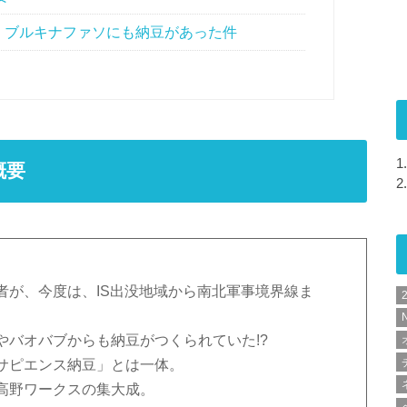
、ブルキナファソにも納豆があった件
1.
概要
2.
者が、今度は、IS出没地域から南北軍事境界線ま
N
やバオバブからも納豆がつくられていた!?
サピエンス納豆」とは一体。
高野ワークスの集大成。