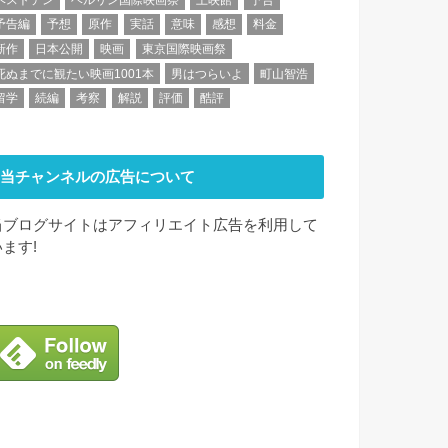
予告編
予想
原作
実話
意味
感想
料金
新作
日本公開
映画
東京国際映画祭
死ぬまでに観たい映画1001本
男はつらいよ
町山智浩
留学
続編
考察
解説
評価
酷評
当チャンネルの広告について
当ブログサイトはアフィリエイト広告を利用して
います!