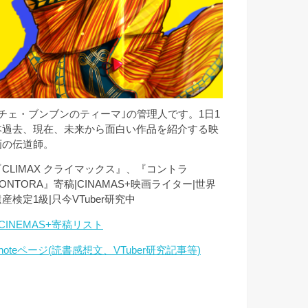
｢チェ・ブンブンのティーマ｣の管理人です。1日1
本過去、現在、未来から面白い作品を紹介する映
画の伝道師。
『CLIMAX クライマックス』、『コントラ
ONTORA』寄稿|CINAMAS+映画ライター|世界
産検定1級|只今VTuber研究中
CINEMAS+寄稿リスト
noteページ(読書感想文、VTuber研究記事等)