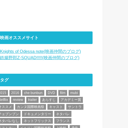
映画オススメサイト
Knights of Odessa note(映画仲間のブログ)
鉄腸野郎Z-SQUAD!!!!!(映画仲間のブログ)
タグ
2015
2016
che bunbun
DVD
film
mubi
etflix
review
trailer
あらすじ
アカデミー賞
オススメ
カンヌ国際映画祭
キャスト
サントラ
チェブンブン
ドキュメンタリー
ネタバレ
ネタバレなし
ネットフリックス
フランス
ベストテン
ベルリン国際映画祭
上映館
予告