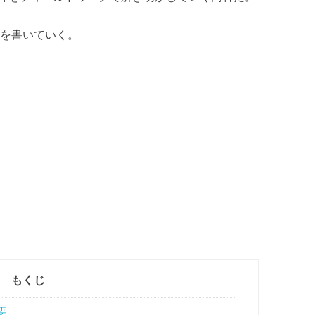
想を書いていく。
もくじ
要