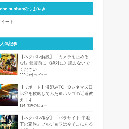
che bunbunのつぶやき
ツイート
人気記事
【ネタバレ解説】『カメラを止める
な!』鑑賞前に《絶対に》読まないで
ください
290.4k件のビュー
【リポート】激混みTOHOシネマズ日
比谷を攻略してみた※ハシゴの近道教
えます
114.7k件のビュー
【ネタバレ考察】『パラサイト 半地
下の家族』ブルジョワは今そこにある