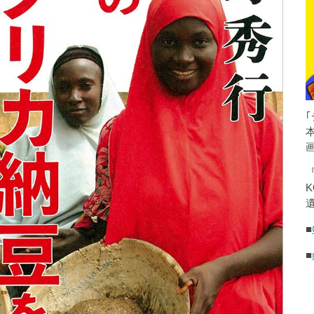
K
遺
■
■