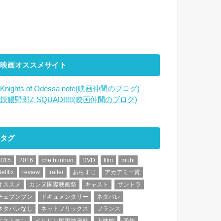
映画オススメサイト
Knights of Odessa note(映画仲間のブログ)
鉄腸野郎Z-SQUAD!!!!!(映画仲間のブログ)
タグ
2015
2016
che bunbun
DVD
film
mubi
etflix
review
trailer
あらすじ
アカデミー賞
オススメ
カンヌ国際映画祭
キャスト
サントラ
チェブンブン
ドキュメンタリー
ネタバレ
ネタバレなし
ネットフリックス
フランス
ベストテン
ベルリン国際映画祭
上映館
予告