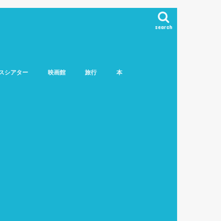
search
スシアター
映画館
旅行
本