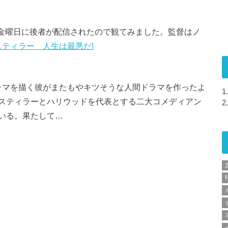
｣。金曜日に後者が配信されたので観てみました。監督はノ
スティラー 人生は最悪だ!
ドラマを描く彼がまたもやキツそうな人間ドラマを作ったよ
1.
スティラーとハリウッドを代表とする二大コメディアン
2.
いる。果たして…
N