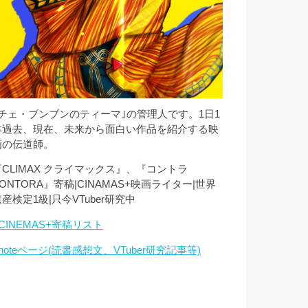
｢チェ・ブンブンのティーマ｣の管理人です。1日1
本過去、現在、未来から面白い作品を紹介する映
画の伝道師。
『CLIMAX クライマックス』、『コントラ
ONTORA』寄稿|CINAMAS+映画ライター|世界
産検定1級|只今VTuber研究中
CINEMAS+寄稿リスト
noteページ(読書感想文、VTuber研究記事等)