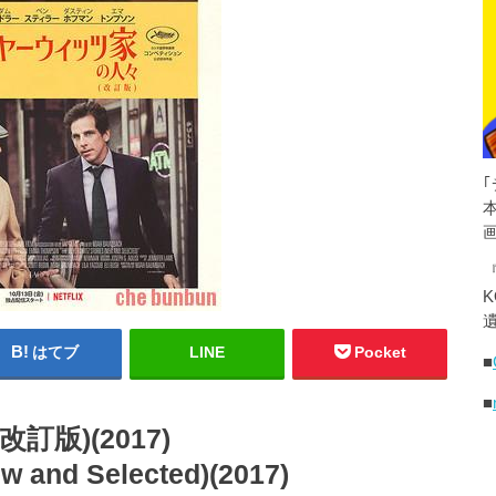
K
遺
はてブ
LINE
Pocket
■
■
版)(2017)
w and Selected)(2017)