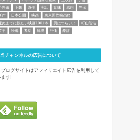
予告編
予想
原作
実話
意味
感想
料金
新作
日本公開
映画
東京国際映画祭
死ぬまでに観たい映画1001本
男はつらいよ
町山智浩
留学
続編
考察
解説
評価
酷評
当チャンネルの広告について
当ブログサイトはアフィリエイト広告を利用して
います!