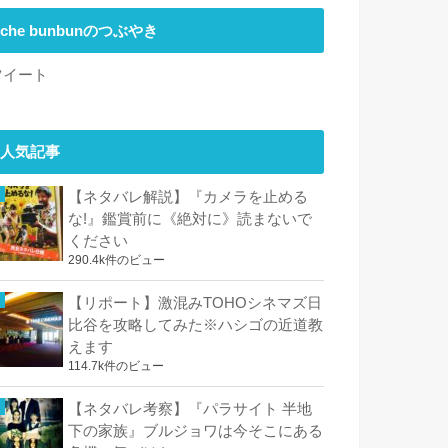
che bunbunのつぶやき
ツイート
人気記事
【ネタバレ解説】『カメラを止める
な!』鑑賞前に《絶対に》読まないで
ください
290.4k件のビュー
【リポート】激混みTOHOシネマズ日
比谷を攻略してみた※ハシゴの近道教
えます
114.7k件のビュー
【ネタバレ考察】『パラサイト 半地
下の家族』ブルジョワは今そこにある