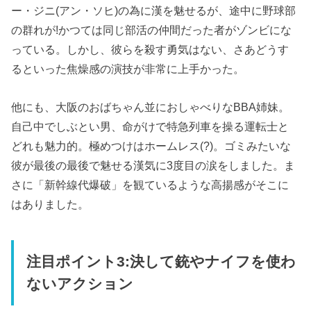
ー・ジニ(アン・ソヒ)の為に漢を魅せるが、途中に野球部
の群れが!かつては同じ部活の仲間だった者がゾンビにな
っている。しかし、彼らを殺す勇気はない、さあどうす
るといった焦燥感の演技が非常に上手かった。
他にも、大阪のおばちゃん並におしゃべりなBBA姉妹。
自己中でしぶとい男、命がけで特急列車を操る運転士と
どれも魅力的。極めつけはホームレス(?)。ゴミみたいな
彼が最後の最後で魅せる漢気に3度目の涙をしました。ま
さに「新幹線代爆破」を観ているような高揚感がそこに
はありました。
注目ポイント3:決して銃やナイフを使わ
ないアクション