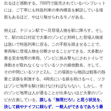
出るほど感動する。700円で販売されているパンフレット
には、ご丁寧にも特急列車の車内構造を解説している場
面もあるほど、やはり魅せられるモノがある。
例えば、テジョン駅で一旦登場人物を駅に降ろす。そし
て、駅の出口付近で大量のゾンビと対峙した登場人物達
は急いで特急列車に戻る。この手順を踏ませることで、
車両毎に登場人物を分断させることができる。大多数が
乗る安全地帯の車両。ゾンビに挟み撃ちにされトイレで
身動きが取れなくなっているソクの娘他数名。そして、
その中間にいるソクと2人。この場面から物語は観客の熱
量と涙腺を刺激する。4両先にいる娘を助けるべく、ソク
はゾンビ地帯を駆け抜けなければならない。しかし、そ
のゾンビ地帯は人が通ることが出来ないほど大量のゾン
ビが占拠している。
誰しも「無理だろ!」と思う状況を、
決して銃やナイフに頼らず、一般人ができるであろう最