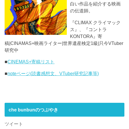
白い作品を紹介する映画
の伝道師。
『CLIMAX クライマック
ス』、『コントラ
KONTORA』寄
稿|CINAMAS+映画ライター|世界遺産検定1級|只今VTuber
研究中
■
CINEMAS+寄稿リスト
■
noteページ(読書感想文、VTuber研究記事等)
che bunbunのつぶやき
ツイート