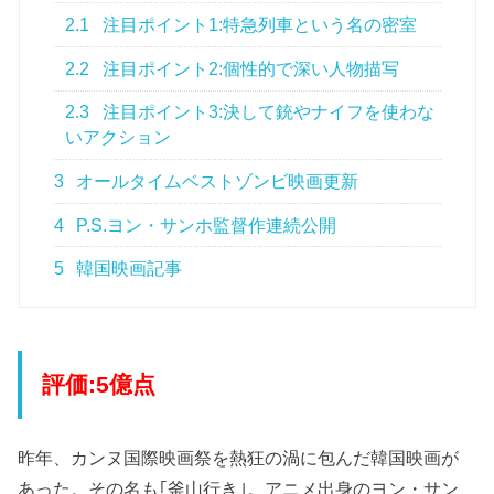
2.1
注目ポイント1:特急列車という名の密室
2.2
注目ポイント2:個性的で深い人物描写
2.3
注目ポイント3:決して銃やナイフを使わな
いアクション
3
オールタイムベストゾンビ映画更新
4
P.S.ヨン・サンホ監督作連続公開
5
韓国映画記事
評価:5億点
昨年、カンヌ国際映画祭を熱狂の渦に包んだ韓国映画が
あった。その名も｢釜山行き｣。アニメ出身のヨン・サン