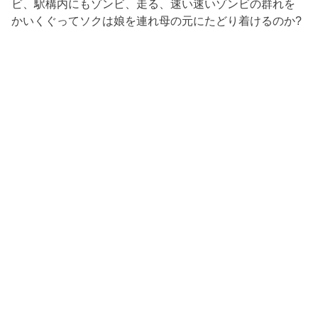
ビ、駅構内にもゾンビ、走る、速い速いゾンビの群れを
かいくぐってソクは娘を連れ母の元にたどり着けるのか?