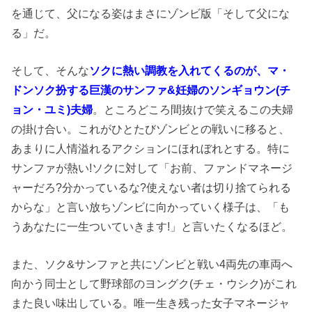
を通じて、父になる姿はまさにゾンビ版「そして父にな
る」だ。
そして、そんな
ソクに熱い調教を入れてくるのが、マ・
ドンソク扮する巨漢のサンファ&妊婦のソンギョウン(チ
ョン・ユミ)夫婦
。ところどころ間抜けで笑えるこの夫婦
の掛け合い。これがひとたびゾンビとの戦いに移ると、
あまりに人情溢れるアクションにほれぼれとする。特に
サンファが熱い!ソクに対して「お前、ファンドマネージ
ャーだろ?分かっているな?使えない者は切り捨てられる
からな」と言い放ちゾンビに向かっていく様子は、「も
うあなたに一生ついていきます!」と言いたくなるほど。
また、ソク&サンファと共にゾンビと戦い4両先の車両へ
向かう同士として野球部のヨングク(チェ・ウシク)がこれ
また良い味出している。唯一生き残った女子マネージャ