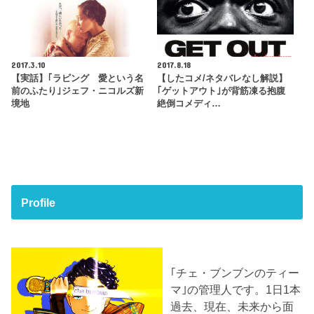
2017.3.10
2017.8.18
【実話】｢ラビング 愛という名
【したコメ/ネタバレなし解説】
前のふたり｣ジェフ・ニコルズ新
｢ゲットアウト｣が背筋凍る抱腹
境地
絶倒コメディ…
Profile
｢チェ・ブンブンのティー
マ｣の管理人です。1日1本
過去、現在、未来から面