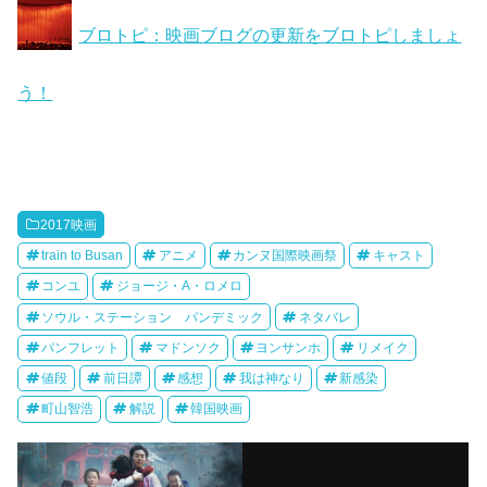
ブロトピ：映画ブログの更新をブロトピしましょ
う！
2017映画
train to Busan
アニメ
カンヌ国際映画祭
キャスト
コンユ
ジョージ・A・ロメロ
ソウル・ステーション パンデミック
ネタバレ
パンフレット
マドンソク
ヨンサンホ
リメイク
値段
前日譚
感想
我は神なり
新感染
町山智浩
解説
韓国映画