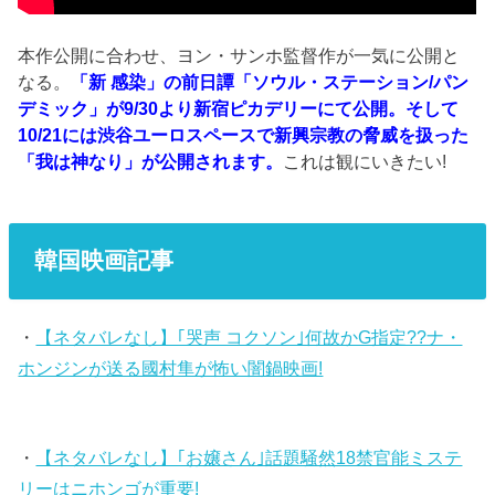
本作公開に合わせ、ヨン・サンホ監督作が一気に公開と
なる。
「新 感染」の前日譚「ソウル・ステーション/パン
デミック」が9/30より新宿ピカデリーにて公開。そして
10/21には渋谷ユーロスペースで新興宗教の脅威を扱った
「我は神なり」が公開されます。
これは観にいきたい!
韓国映画記事
・
【ネタバレなし】｢哭声 コクソン｣何故かG指定??ナ・
ホンジンが送る國村隼が怖い闇鍋映画!
・
【ネタバレなし】｢お嬢さん｣話題騒然18禁官能ミステ
リーはニホンゴが重要!