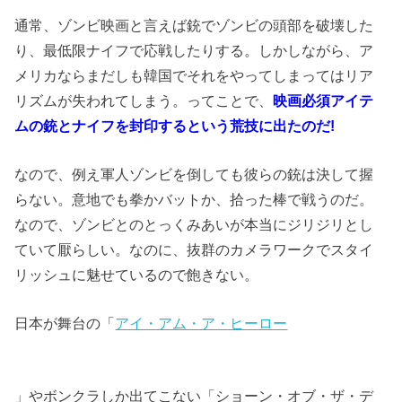
通常、ゾンビ映画と言えば銃でゾンビの頭部を破壊した
り、最低限ナイフで応戦したりする。しかしながら、ア
メリカならまだしも韓国でそれをやってしまってはリア
リズムが失われてしまう。ってことで、
映画必須アイテ
ムの銃とナイフを封印するという荒技に出たのだ!
なので、例え軍人ゾンビを倒しても彼らの銃は決して握
らない。意地でも拳かバットか、拾った棒で戦うのだ。
なので、ゾンビとのとっくみあいが本当にジリジリとし
ていて厭らしい。なのに、抜群のカメラワークでスタイ
リッシュに魅せているので飽きない。
日本が舞台の「
アイ・アム・ア・ヒーロー
」やボンクラしか出てこない「ショーン・オブ・ザ・デ