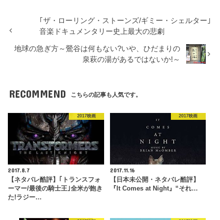
｢ザ・ローリング・ストーンズ/ギミー・シェルター｣
音楽ドキュメンタリー史上最大の悲劇
地球の急ぎ方～鶯谷は何もない?いや、ひだまりの
泉萩の湯があるではないか!～
RECOMMEND
こちらの記事も人気です。
2017映画
2017映画
2017.8.7
2017.11.16
【ネタバレ酷評】｢トランスフォ
【日本未公開・ネタバレ酷評】
ーマー/最後の騎士王｣全米が飽き
『It Comes at Night』“それ…
た!ラジー…