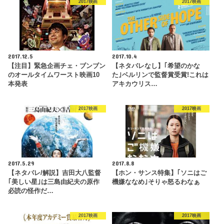
2017映画
2017映画
2017.12.5
2017.10.4
【注目】緊急企画チェ・ブンブン
【ネタバレなし】｢希望のかな
のオールタイムワースト映画10
た｣ベルリンで監督賞受賞!これは
本発表
アキカウリス…
2017映画
2017映画
2017.5.29
2017.8.8
【ネタバレ/解説】吉田大八監督
【ホン・サンス特集】｢ソニはご
｢美しい星｣は三島由紀夫の原作
機嫌ななめ｣そりゃ怒るわなぁ
必読の怪作だ…
2017映画
2017映画