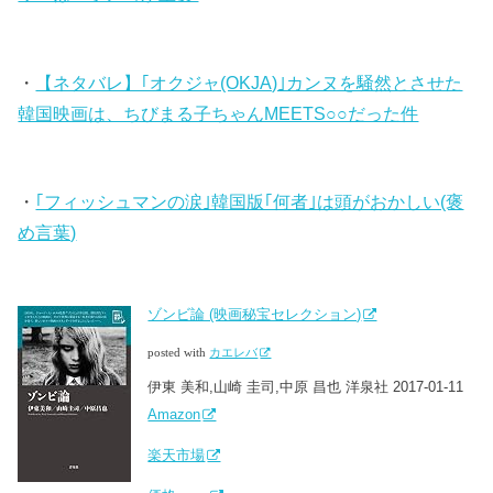
・
【ネタバレ】｢オクジャ(OKJA)｣カンヌを騒然とさせた
韓国映画は、ちびまる子ちゃんMEETS○○だった件
・
｢フィッシュマンの涙｣韓国版｢何者｣は頭がおかしい(褒
め言葉)
ゾンビ論 (映画秘宝セレクション)
posted with
カエレバ
伊東 美和,山崎 圭司,中原 昌也 洋泉社 2017-01-11
Amazon
楽天市場