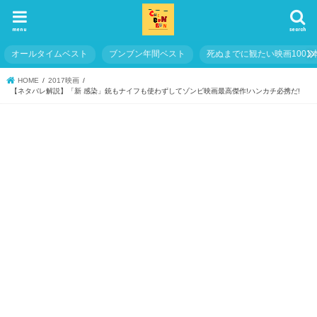
menu
search
オールタイムベスト
ブンブン年間ベスト
死ぬまでに観たい映画1001
HOME
2017映画
【ネタバレ解説】「新 感染」銃もナイフも使わずしてゾンビ映画最高傑作!ハンカチ必携だ!