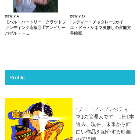
2017.7.4
2017.7.13
【ハル・ハートリー クラウドフ
｢レディー・チャタレー｣カイ
ァンディング応援!】｢アンビリー
エ・ドゥ・シネマ激推しの官能文
バブル・ト…
芸映画
Profile
｢チェ・ブンブンのティー
マ｣の管理人です。1日1本
過去、現在、未来から面
白い作品を紹介する映画
の伝道師。