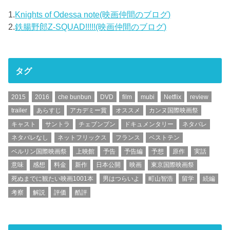
1.
Knights of Odessa note(映画仲間のブログ)
2.
鉄腸野郎Z-SQUAD!!!!!(映画仲間のブログ)
タグ
2015
2016
che bunbun
DVD
film
mubi
Netflix
review
trailer
あらすじ
アカデミー賞
オススメ
カンヌ国際映画祭
キャスト
サントラ
チェブンブン
ドキュメンタリー
ネタバレ
ネタバレなし
ネットフリックス
フランス
ベストテン
ベルリン国際映画祭
上映館
予告
予告編
予想
原作
実話
意味
感想
料金
新作
日本公開
映画
東京国際映画祭
死ぬまでに観たい映画1001本
男はつらいよ
町山智浩
留学
続編
考察
解説
評価
酷評