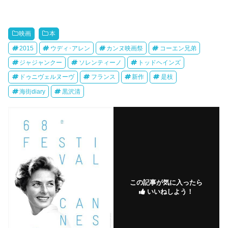
映画
本
2015
ウディ･アレン
カンヌ映画祭
コーエン兄弟
ジャジャンクー
ソレンティーノ
トッドヘインズ
ドゥニヴェルヌーヴ
フランス
新作
是枝
海街diary
黒沢清
この記事が気に入ったら
いいねしよう！