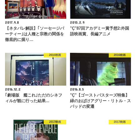
2017.9.8
2015.2.9
【ネタバレ解説】｢ソーセージパ
"Ç"87回アカデミー賞予想2:外国
ーティー｣は人種と宗教の関係を
語映画賞、長編アニメ
徹底的に掘り…
2016映画
2016映画
2016.12.2
2016.8.5
｢劇場版 艦これ｣ただのシネフ
"Ç"【ゴーストバスターズ特集】
ィルが観に行った結果...
緑のおばけアグリー・リトル・ス
パッドの変遷
2017映画
2017映画