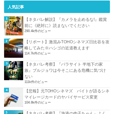
人気記事
【ネタバレ解説】『カメラを止めるな!』鑑賞
前に《絶対に》読まないでください
290.4k件のビュー
【リポート】激混みTOHOシネマズ日比谷を攻
略してみた※ハシゴの近道教えます
114.7k件のビュー
【ネタバレ考察】『パラサイト 半地下の家
族』ブルジョワは今そこにある危機に気づけ
ない
111k件のビュー
【悲報】元TOHOシネマズ バイトが語るシネ
マイレージカードのヤバイサービス変更
104.8k件のビュー
【ネタバレ考察】『漁港の肉子ちゃん』よく