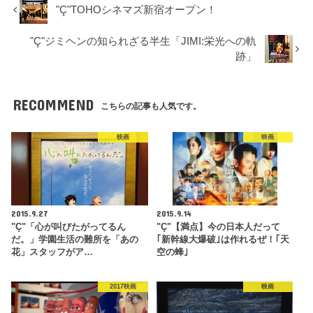
"Ç"TOHOシネマズ新宿オープン！
"Ç"ジミヘンの知られざる半生「JIMI:栄光への軌
跡」
RECOMMEND
こちらの記事も人気です。
映画
映画
2015.9.27
2015.9.14
"Ç"「心が叫びたがってるん
"Ç"【満点】今の日本人だって
だ。」学園生活の難所を「あの
｢新幹線大爆破｣は作れるぜ！｢天
花」スタッフがア…
空の蜂｣
2017映画
映画