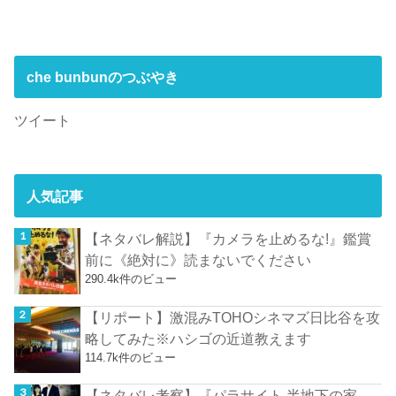
che bunbunのつぶやき
ツイート
人気記事
【ネタバレ解説】『カメラを止めるな!』鑑賞
前に《絶対に》読まないでください
290.4k件のビュー
【リポート】激混みTOHOシネマズ日比谷を攻
略してみた※ハシゴの近道教えます
114.7k件のビュー
【ネタバレ考察】『パラサイト 半地下の家