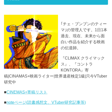
｢チェ・ブンブンのティー
マ｣の管理人です。1日1本
過去、現在、未来から面
白い作品を紹介する映画
の伝道師。
『CLIMAX クライマック
ス』、『コントラ
KONTORA』寄
稿|CINAMAS+映画ライター|世界遺産検定1級|只今VTuber
研究中
■
CINEMAS+寄稿リスト
■
noteページ(読書感想文、VTuber研究記事等)