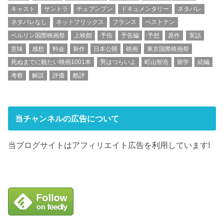
キャスト
サントラ
チェブンブン
ドキュメンタリー
ネタバレ
ネタバレなし
ネットフリックス
フランス
ベストテン
ベルリン国際映画祭
上映館
予告
予告編
予想
原作
実話
意味
感想
料金
新作
日本公開
映画
東京国際映画祭
死ぬまでに観たい映画1001本
男はつらいよ
町山智浩
留学
続編
考察
解説
評価
酷評
当チャンネルの広告について
当ブログサイトはアフィリエイト広告を利用しています!