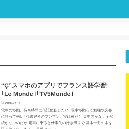
“Ç”スマホのアプリでフランス語学習!
｢Le Monde｣｢TV5Monde｣
2015.03.16
電車の移動、待ち時間に仏語勉強したい! 電車移動って勉強や読書
に持って来い! 読書好きのブンブン、実は家だと 集中力がなく全然
続かないのだが 電車に乗ると仕事先の行き帰りで 基本一冊の本を