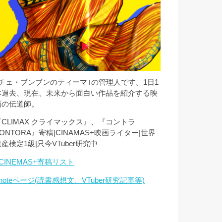
｢チェ・ブンブンのティーマ｣の管理人です。1日1
本過去、現在、未来から面白い作品を紹介する映
画の伝道師。
『CLIMAX クライマックス』、『コントラ
ONTORA』寄稿|CINAMAS+映画ライター|世界
産検定1級|只今VTuber研究中
CINEMAS+寄稿リスト
noteページ(読書感想文、VTuber研究記事等)