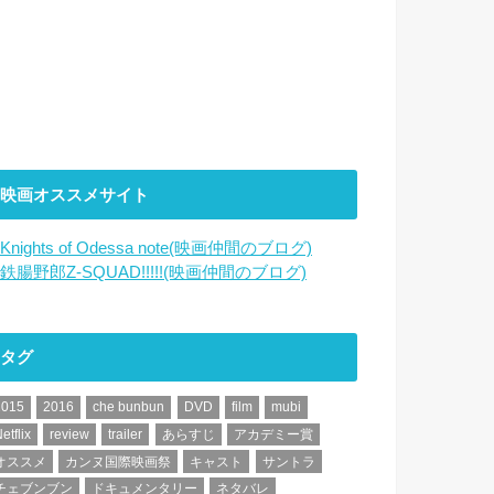
映画オススメサイト
Knights of Odessa note(映画仲間のブログ)
鉄腸野郎Z-SQUAD!!!!!(映画仲間のブログ)
タグ
2015
2016
che bunbun
DVD
film
mubi
etflix
review
trailer
あらすじ
アカデミー賞
オススメ
カンヌ国際映画祭
キャスト
サントラ
チェブンブン
ドキュメンタリー
ネタバレ