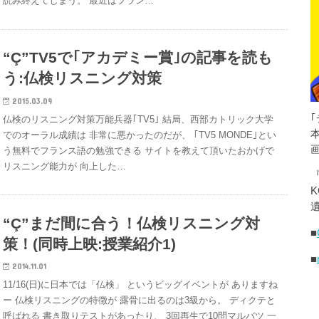
読み終えてしまう。 最近はフラン…
“Ç”TV5で｢アカデミー賞｣の記事を読も
う:仏検リスニング対策
2015.03.09
仏検のリスニング対策万能兵器｢TV5｣ 結局、西部カトリック大学
でのオーラル成績は 非常に悪かったのだが、 ｢TV5 MONDE｣とい
う無料でフランス語の勉強できる サイトを教えて頂いたおかげで
リスニング能力が 向上した…
K
遺
“Ç”まだ間に合う！仏検リスニング対
■
策！(同時上映:授業紹介1)
■
2014.11.01
11/16(日)に日本では「仏検」 というビッグイベントが ありますね
ー 仏検リスニングの特徴が 露骨に出るのは3級から。 ディクテと
呼ばれる 書き取りテストがあったり、 3回再生で10問マルバツ 一