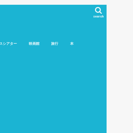
search
スシアター
映画館
旅行
本