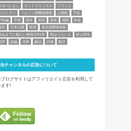
ネタバレなし
ネットフリックス
フランス
ベストテン
ベルリン国際映画祭
上映館
予告
予告編
予想
原作
実話
意味
感想
料金
新作
日本公開
映画
東京国際映画祭
死ぬまでに観たい映画1001本
男はつらいよ
町山智浩
留学
続編
考察
解説
評価
酷評
当チャンネルの広告について
当ブログサイトはアフィリエイト広告を利用して
います!