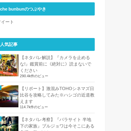
che bunbunのつぶやき
ツイート
人気記事
【ネタバレ解説】『カメラを止める
な!』鑑賞前に《絶対に》読まないで
ください
290.4k件のビュー
【リポート】激混みTOHOシネマズ日
比谷を攻略してみた※ハシゴの近道教
えます
114.7k件のビュー
【ネタバレ考察】『パラサイト 半地
下の家族』ブルジョワは今そこにある