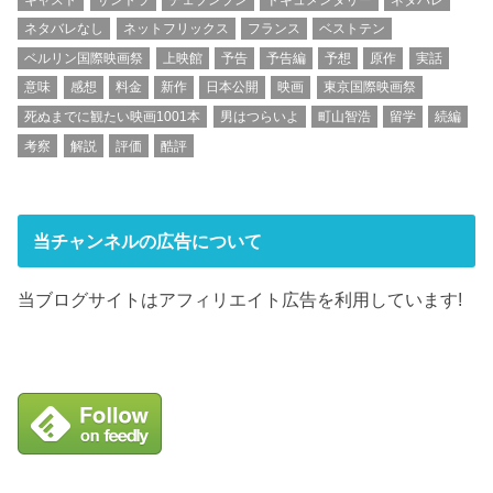
ネタバレなし
ネットフリックス
フランス
ベストテン
ベルリン国際映画祭
上映館
予告
予告編
予想
原作
実話
意味
感想
料金
新作
日本公開
映画
東京国際映画祭
死ぬまでに観たい映画1001本
男はつらいよ
町山智浩
留学
続編
考察
解説
評価
酷評
当チャンネルの広告について
当ブログサイトはアフィリエイト広告を利用しています!