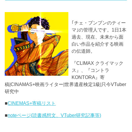
｢チェ・ブンブンのティー
マ｣の管理人です。1日1本
過去、現在、未来から面
白い作品を紹介する映画
の伝道師。
『CLIMAX クライマック
ス』、『コントラ
KONTORA』寄
稿|CINAMAS+映画ライター|世界遺産検定1級|只今VTuber
研究中
■
CINEMAS+寄稿リスト
■
noteページ(読書感想文、VTuber研究記事等)