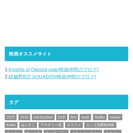
映画オススメサイト
1.
Knights of Odessa note(映画仲間のブログ)
2.
鉄腸野郎Z-SQUAD!!!!!(映画仲間のブログ)
タグ
2015
2016
che bunbun
DVD
film
mubi
Netflix
review
trailer
あらすじ
アカデミー賞
オススメ
カンヌ国際映画祭
キャスト
サントラ
チェブンブン
ドキュメンタリー
ネタバレ