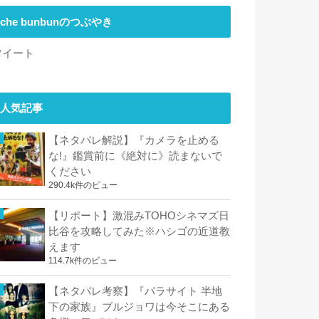
che bunbunのつぶやき
ツイート
人気記事
【ネタバレ解説】『カメラを止める
な!』鑑賞前に《絶対に》読まないで
ください
290.4k件のビュー
【リポート】激混みTOHOシネマズ日
比谷を攻略してみた※ハシゴの近道教
えます
114.7k件のビュー
【ネタバレ考察】『パラサイト 半地
下の家族』ブルジョワは今そこにある