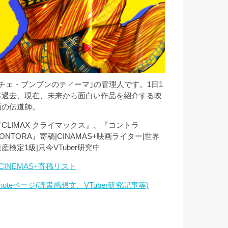
｢チェ・ブンブンのティーマ｣の管理人です。1日1
本過去、現在、未来から面白い作品を紹介する映
画の伝道師。
『CLIMAX クライマックス』、『コントラ
ONTORA』寄稿|CINAMAS+映画ライター|世界
産検定1級|只今VTuber研究中
CINEMAS+寄稿リスト
noteページ(読書感想文、VTuber研究記事等)