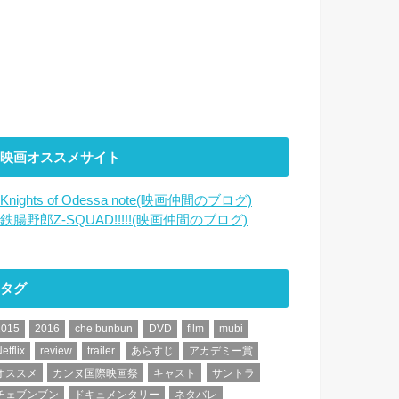
映画オススメサイト
Knights of Odessa note(映画仲間のブログ)
鉄腸野郎Z-SQUAD!!!!!(映画仲間のブログ)
タグ
2015
2016
che bunbun
DVD
film
mubi
etflix
review
trailer
あらすじ
アカデミー賞
オススメ
カンヌ国際映画祭
キャスト
サントラ
チェブンブン
ドキュメンタリー
ネタバレ