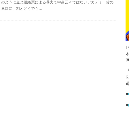
のように金と組織票による暴力で中身云々ではないアカデミー賞の
素顔に、割とどうでも…
K
遺
■
■