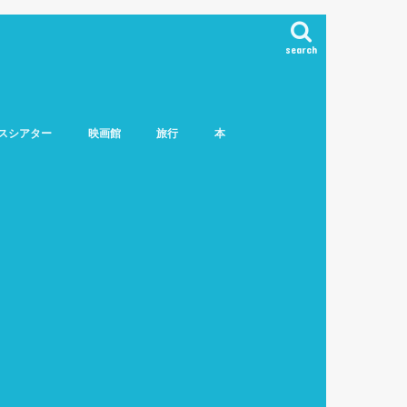
search
スシアター
映画館
旅行
本