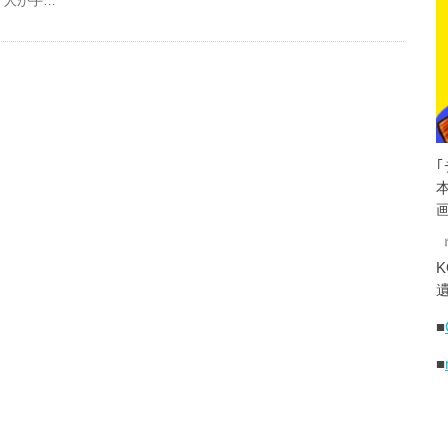
人が手…
K
遺
■
■