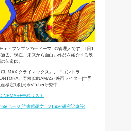
｢チェ・ブンブンのティーマ｣の管理人です。1日1
本過去、現在、未来から面白い作品を紹介する映
画の伝道師。
『CLIMAX クライマックス』、『コントラ
ONTORA』寄稿|CINAMAS+映画ライター|世界
産検定1級|只今VTuber研究中
CINEMAS+寄稿リスト
noteページ(読書感想文、VTuber研究記事等)