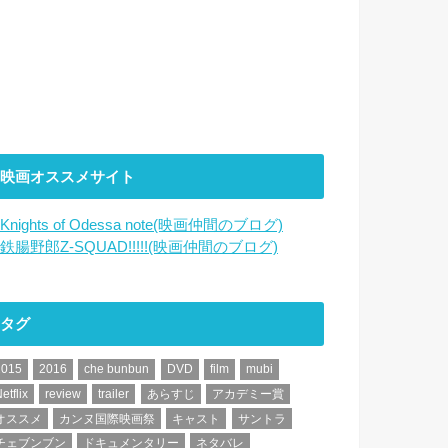
映画オススメサイト
Knights of Odessa note(映画仲間のブログ)
鉄腸野郎Z-SQUAD!!!!!(映画仲間のブログ)
タグ
2015
2016
che bunbun
DVD
film
mubi
etflix
review
trailer
あらすじ
アカデミー賞
オススメ
カンヌ国際映画祭
キャスト
サントラ
チェブンブン
ドキュメンタリー
ネタバレ