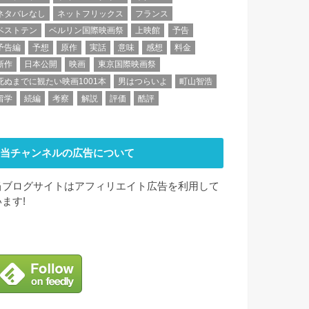
ネタバレなし
ネットフリックス
フランス
ベストテン
ベルリン国際映画祭
上映館
予告
予告編
予想
原作
実話
意味
感想
料金
新作
日本公開
映画
東京国際映画祭
死ぬまでに観たい映画1001本
男はつらいよ
町山智浩
留学
続編
考察
解説
評価
酷評
当チャンネルの広告について
当ブログサイトはアフィリエイト広告を利用して
います!