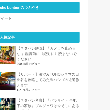
che bunbunのつぶやき
ツイート
人気記事
【ネタバレ解説】『カメラを止める
な!』鑑賞前に《絶対に》読まないで
ください
290.4k件のビュー
【リポート】激混みTOHOシネマズ日
比谷を攻略してみた※ハシゴの近道教
えます
114.7k件のビュー
【ネタバレ考察】『パラサイト 半地
下の家族』ブルジョワは今そこにある