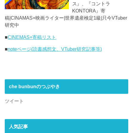
ス』、『コントラ
KONTORA』寄
稿|CINAMAS+映画ライター|世界遺産検定1級|只今VTuber
研究中
■
CINEMAS+寄稿リスト
■
noteページ(読書感想文、VTuber研究記事等)
che bunbunのつぶやき
ツイート
人気記事