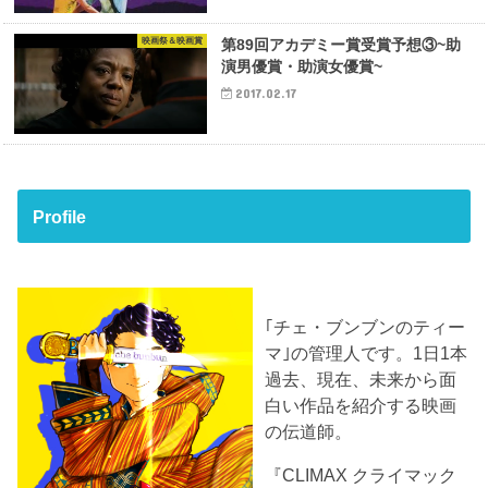
映画祭＆映画賞
第89回アカデミー賞受賞予想③~助
演男優賞・助演女優賞~
2017.02.17
Profile
｢チェ・ブンブンのティー
マ｣の管理人です。1日1本
過去、現在、未来から面
白い作品を紹介する映画
の伝道師。
『CLIMAX クライマック