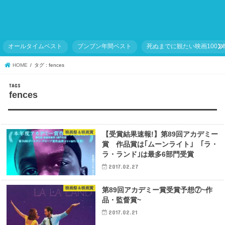
オールタイムベスト
ブンブン年間ベスト
死ぬまでに観たい映画1001
HOME
タグ : fences
fences
映画祭＆映画賞
【受賞結果速報!】第89回アカデミー
賞 作品賞は｢ムーンライト｣ ｢ラ・
ラ・ランド｣は最多6部門受賞
2017.02.27
映画祭＆映画賞
第89回アカデミー賞受賞予想⑦~作
品・監督賞~
2017.02.21