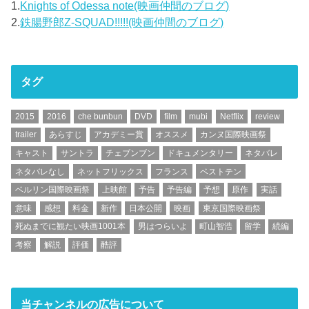
1.
Knights of Odessa note(映画仲間のブログ)
2.
鉄腸野郎Z-SQUAD!!!!!(映画仲間のブログ)
タグ
2015
2016
che bunbun
DVD
film
mubi
Netflix
review
trailer
あらすじ
アカデミー賞
オススメ
カンヌ国際映画祭
キャスト
サントラ
チェブンブン
ドキュメンタリー
ネタバレ
ネタバレなし
ネットフリックス
フランス
ベストテン
ベルリン国際映画祭
上映館
予告
予告編
予想
原作
実話
意味
感想
料金
新作
日本公開
映画
東京国際映画祭
死ぬまでに観たい映画1001本
男はつらいよ
町山智浩
留学
続編
考察
解説
評価
酷評
当チャンネルの広告について