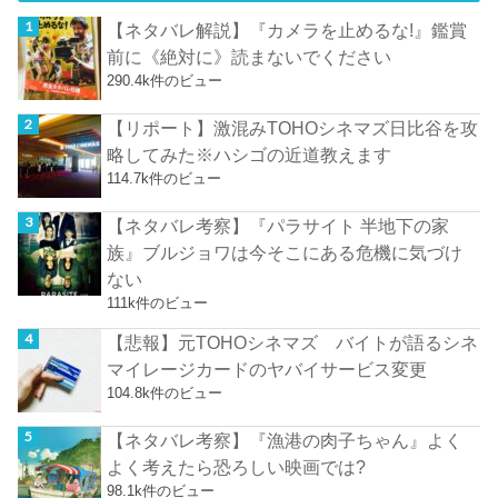
【ネタバレ解説】『カメラを止めるな!』鑑賞
前に《絶対に》読まないでください
290.4k件のビュー
【リポート】激混みTOHOシネマズ日比谷を攻
略してみた※ハシゴの近道教えます
114.7k件のビュー
【ネタバレ考察】『パラサイト 半地下の家
族』ブルジョワは今そこにある危機に気づけ
ない
111k件のビュー
【悲報】元TOHOシネマズ バイトが語るシネ
マイレージカードのヤバイサービス変更
104.8k件のビュー
【ネタバレ考察】『漁港の肉子ちゃん』よく
よく考えたら恐ろしい映画では?
98.1k件のビュー