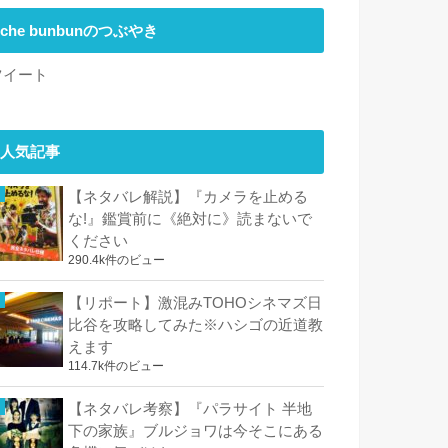
che bunbunのつぶやき
ツイート
人気記事
【ネタバレ解説】『カメラを止める
な!』鑑賞前に《絶対に》読まないで
ください
290.4k件のビュー
【リポート】激混みTOHOシネマズ日
比谷を攻略してみた※ハシゴの近道教
えます
114.7k件のビュー
【ネタバレ考察】『パラサイト 半地
下の家族』ブルジョワは今そこにある