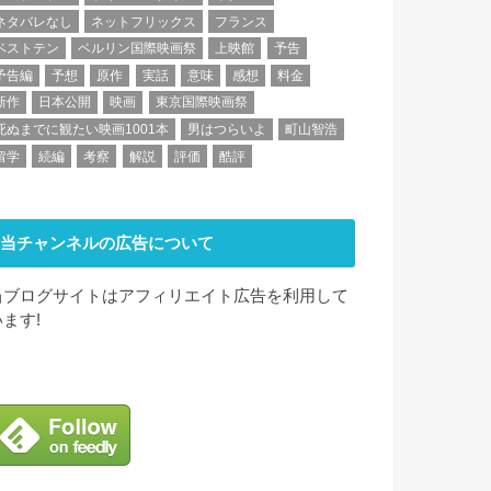
ネタバレなし
ネットフリックス
フランス
ベストテン
ベルリン国際映画祭
上映館
予告
予告編
予想
原作
実話
意味
感想
料金
新作
日本公開
映画
東京国際映画祭
死ぬまでに観たい映画1001本
男はつらいよ
町山智浩
留学
続編
考察
解説
評価
酷評
当チャンネルの広告について
当ブログサイトはアフィリエイト広告を利用して
います!