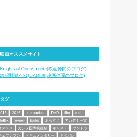
映画オススメサイト
Knights of Odessa note(映画仲間のブログ)
鉄腸野郎Z-SQUAD!!!!!(映画仲間のブログ)
タグ
2015
2016
che bunbun
DVD
film
mubi
etflix
review
trailer
あらすじ
アカデミー賞
オススメ
カンヌ国際映画祭
キャスト
サントラ
チェブンブン
ドキュメンタリー
ネタバレ