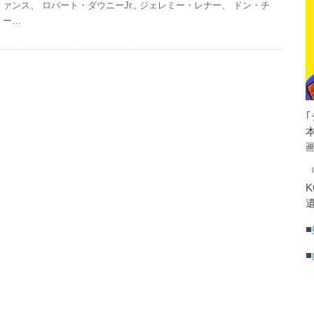
ァンス、 ロバート・ダウニーJr., ジェレミー・レナー、 ドン・チ
ー…
K
遺
■
■