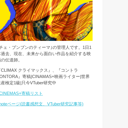
｢チェ・ブンブンのティーマ｣の管理人です。1日1
本過去、現在、未来から面白い作品を紹介する映
画の伝道師。
『CLIMAX クライマックス』、『コントラ
ONTORA』寄稿|CINAMAS+映画ライター|世界
産検定1級|只今VTuber研究中
CINEMAS+寄稿リスト
noteページ(読書感想文、VTuber研究記事等)