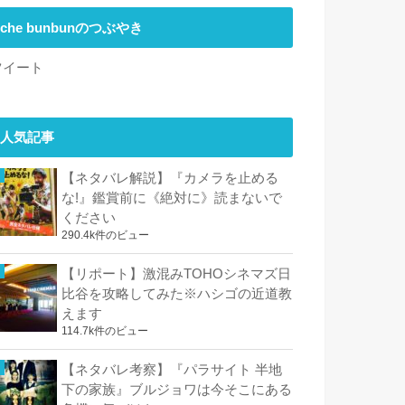
che bunbunのつぶやき
ツイート
人気記事
【ネタバレ解説】『カメラを止める
な!』鑑賞前に《絶対に》読まないで
ください
290.4k件のビュー
【リポート】激混みTOHOシネマズ日
比谷を攻略してみた※ハシゴの近道教
えます
114.7k件のビュー
【ネタバレ考察】『パラサイト 半地
下の家族』ブルジョワは今そこにある