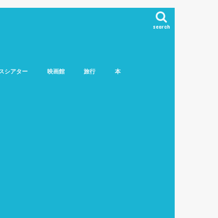
search
スシアター
映画館
旅行
本