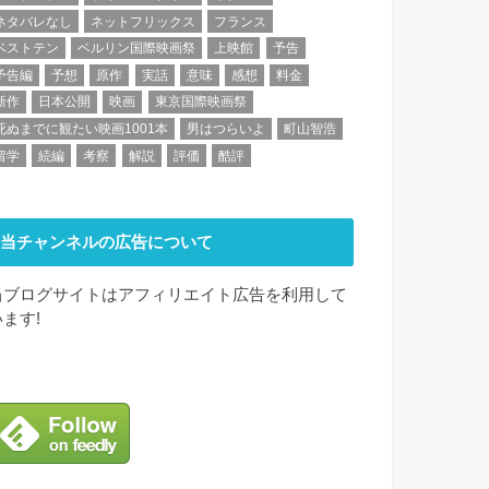
ネタバレなし
ネットフリックス
フランス
ベストテン
ベルリン国際映画祭
上映館
予告
予告編
予想
原作
実話
意味
感想
料金
新作
日本公開
映画
東京国際映画祭
死ぬまでに観たい映画1001本
男はつらいよ
町山智浩
留学
続編
考察
解説
評価
酷評
当チャンネルの広告について
当ブログサイトはアフィリエイト広告を利用して
います!