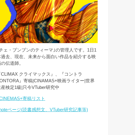
｢チェ・ブンブンのティーマ｣の管理人です。1日1
本過去、現在、未来から面白い作品を紹介する映
画の伝道師。
『CLIMAX クライマックス』、『コントラ
ONTORA』寄稿|CINAMAS+映画ライター|世界
産検定1級|只今VTuber研究中
CINEMAS+寄稿リスト
noteページ(読書感想文、VTuber研究記事等)