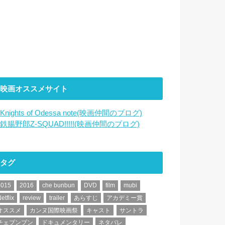
映画オススメサイト
Knights of Odessa note(映画仲間のブログ)
鉄腸野郎Z-SQUAD!!!!!(映画仲間のブログ)
タグ
2015
2016
che bunbun
DVD
film
mubi
etflix
review
trailer
あらすじ
アカデミー賞
オススメ
カンヌ国際映画祭
キャスト
サントラ
チェブンブン
ドキュメンタリー
ネタバレ