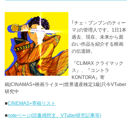
｢チェ・ブンブンのティー
マ｣の管理人です。1日1本
過去、現在、未来から面
白い作品を紹介する映画
の伝道師。
『CLIMAX クライマック
ス』、『コントラ
KONTORA』寄
稿|CINAMAS+映画ライター|世界遺産検定1級|只今VTuber
研究中
■
CINEMAS+寄稿リスト
■
noteページ(読書感想文、VTuber研究記事等)