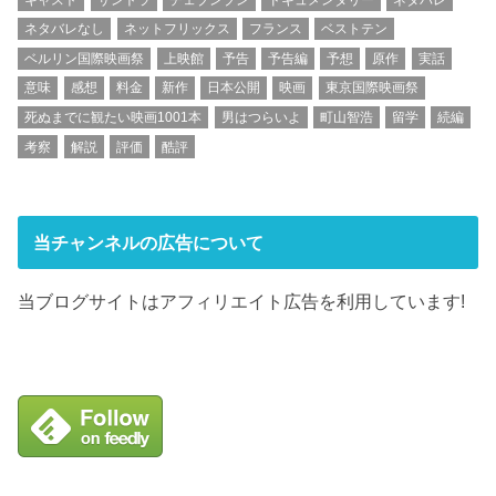
ネタバレなし
ネットフリックス
フランス
ベストテン
ベルリン国際映画祭
上映館
予告
予告編
予想
原作
実話
意味
感想
料金
新作
日本公開
映画
東京国際映画祭
死ぬまでに観たい映画1001本
男はつらいよ
町山智浩
留学
続編
考察
解説
評価
酷評
当チャンネルの広告について
当ブログサイトはアフィリエイト広告を利用しています!