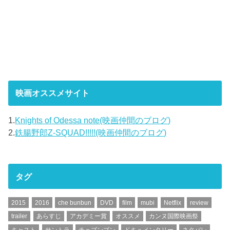
映画オススメサイト
1.
Knights of Odessa note(映画仲間のブログ)
2.
鉄腸野郎Z-SQUAD!!!!!(映画仲間のブログ)
タグ
2015
2016
che bunbun
DVD
film
mubi
Netflix
review
trailer
あらすじ
アカデミー賞
オススメ
カンヌ国際映画祭
キャスト
サントラ
チェブンブン
ドキュメンタリー
ネタバレ