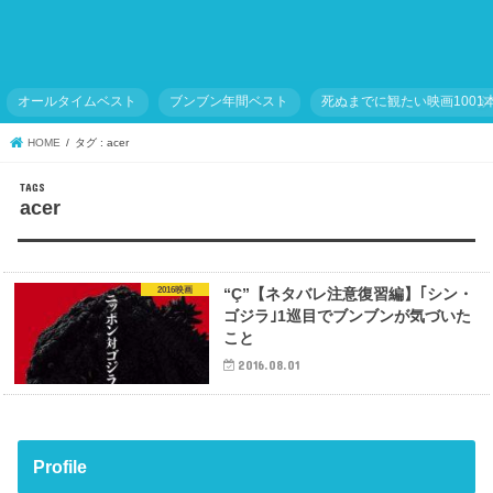
オールタイムベスト
ブンブン年間ベスト
死ぬまでに観たい映画1001
HOME
タグ : acer
acer
2016映画
“Ç”【ネタバレ注意復習編】｢シン・
ゴジラ｣1巡目でブンブンが気づいた
こと
2016.08.01
Profile