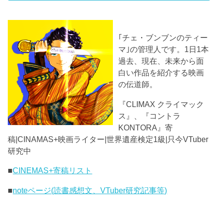
｢チェ・ブンブンのティー
マ｣の管理人です。1日1本
過去、現在、未来から面
白い作品を紹介する映画
の伝道師。
『CLIMAX クライマック
ス』、『コントラ
KONTORA』寄
稿|CINAMAS+映画ライター|世界遺産検定1級|只今VTuber
研究中
■
CINEMAS+寄稿リスト
■
noteページ(読書感想文、VTuber研究記事等)