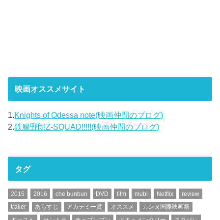
映画オススメサイト
1.
Knights of Odessa note(映画仲間のブログ)
2.
鉄腸野郎Z-SQUAD!!!!!(映画仲間のブログ)
タグ
2015
2016
che bunbun
DVD
film
mubi
Netflix
review
trailer
あらすじ
アカデミー賞
オススメ
カンヌ国際映画祭
キャスト
サントラ
チェブンブン
ドキュメンタリー
ネタバレ