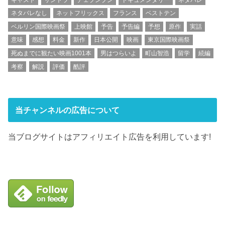
ネタバレなし
ネットフリックス
フランス
ベストテン
ベルリン国際映画祭
上映館
予告
予告編
予想
原作
実話
意味
感想
料金
新作
日本公開
映画
東京国際映画祭
死ぬまでに観たい映画1001本
男はつらいよ
町山智浩
留学
続編
考察
解説
評価
酷評
当チャンネルの広告について
当ブログサイトはアフィリエイト広告を利用しています!