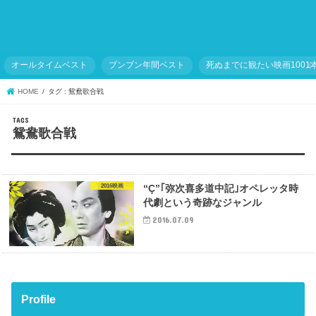
オールタイムベスト
ブンブン年間ベスト
死ぬまでに観たい映画1001
HOME
タグ : 鴛鴦歌合戦
鴛鴦歌合戦
2016映画
“Ç”｢弥次喜多道中記｣オペレッタ時
代劇という奇跡なジャンル
2016.07.09
Profile