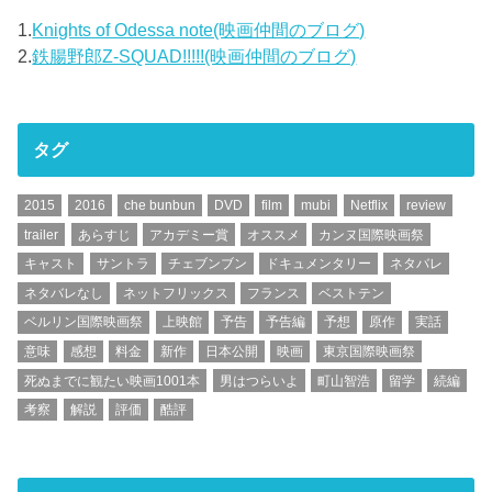
1.
Knights of Odessa note(映画仲間のブログ)
2.
鉄腸野郎Z-SQUAD!!!!!(映画仲間のブログ)
タグ
2015
2016
che bunbun
DVD
film
mubi
Netflix
review
trailer
あらすじ
アカデミー賞
オススメ
カンヌ国際映画祭
キャスト
サントラ
チェブンブン
ドキュメンタリー
ネタバレ
ネタバレなし
ネットフリックス
フランス
ベストテン
ベルリン国際映画祭
上映館
予告
予告編
予想
原作
実話
意味
感想
料金
新作
日本公開
映画
東京国際映画祭
死ぬまでに観たい映画1001本
男はつらいよ
町山智浩
留学
続編
考察
解説
評価
酷評