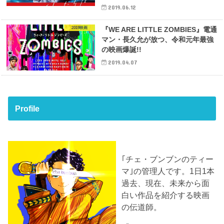
2019.06.12
2019映画
『WE ARE LITTLE ZOMBIES』電通
マン・長久允が放つ、令和元年最強
の映画爆誕!!
2019.04.07
Profile
｢チェ・ブンブンのティー
マ｣の管理人です。1日1本
過去、現在、未来から面
白い作品を紹介する映画
の伝道師。