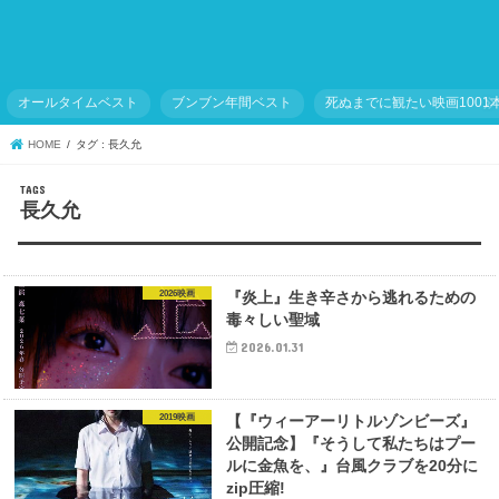
オールタイムベスト
ブンブン年間ベスト
死ぬまでに観たい映画1001
HOME
タグ : 長久允
長久允
2026映画
『炎上』生き辛さから逃れるための
毒々しい聖域
2026.01.31
2019映画
【『ウィーアーリトルゾンビーズ』
公開記念】『そうして私たちはプー
ルに金魚を、』台風クラブを20分に
zip圧縮!