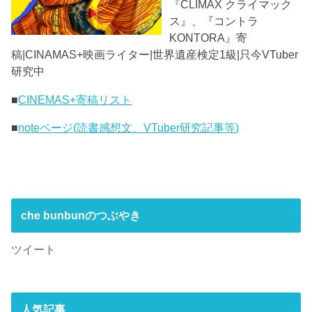
『CLIMAX クライマック
ス』、『コントラ
KONTORA』寄
稿|CINAMAS+映画ライター|世界遺産検定1級|只今VTuber
研究中
■
CINEMAS+寄稿リスト
■
noteページ(読書感想文、VTuber研究記事等)
che bunbunのつぶやき
ツイート
人気記事