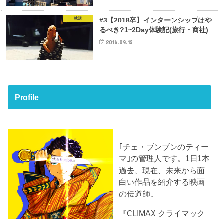
就活
#3【2018卒】インターンシップはや
るべき?1~2Day体験記(旅行・商社)
2016.09.15
Profile
｢チェ・ブンブンのティー
マ｣の管理人です。1日1本
過去、現在、未来から面
白い作品を紹介する映画
の伝道師。
『CLIMAX クライマック