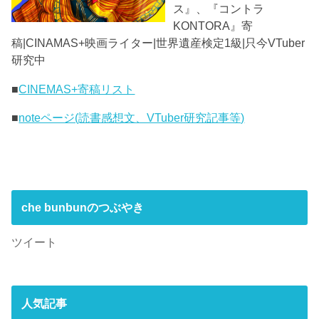
ス』、『コントラ
KONTORA』寄
稿|CINAMAS+映画ライター|世界遺産検定1級|只今VTuber
研究中
■
CINEMAS+寄稿リスト
■
noteページ(読書感想文、VTuber研究記事等)
che bunbunのつぶやき
ツイート
人気記事