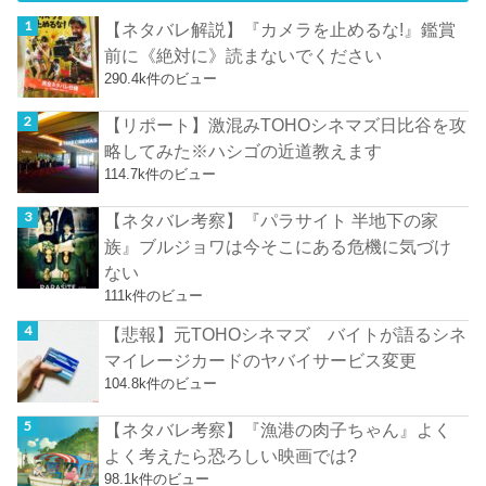
【ネタバレ解説】『カメラを止めるな!』鑑賞
前に《絶対に》読まないでください
290.4k件のビュー
【リポート】激混みTOHOシネマズ日比谷を攻
略してみた※ハシゴの近道教えます
114.7k件のビュー
【ネタバレ考察】『パラサイト 半地下の家
族』ブルジョワは今そこにある危機に気づけ
ない
111k件のビュー
【悲報】元TOHOシネマズ バイトが語るシネ
マイレージカードのヤバイサービス変更
104.8k件のビュー
【ネタバレ考察】『漁港の肉子ちゃん』よく
よく考えたら恐ろしい映画では?
98.1k件のビュー