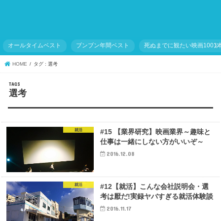
オールタイムベスト
ブンブン年間ベスト
死ぬまでに観たい映画1001
HOME
タグ : 選考
選考
就活
#15 【業界研究】映画業界～趣味と
仕事は一緒にしない方がいいぞ～
2016.12.08
就活
#12【就活】こんな会社説明会・選
考は厭だ!実録ヤバすぎる就活体験談
2016.11.17