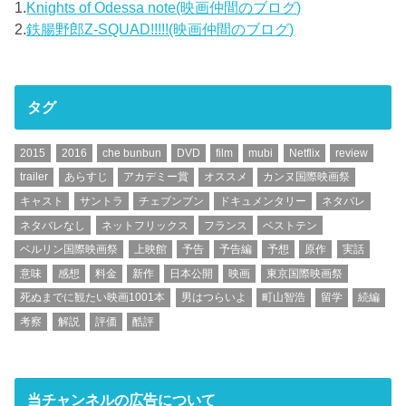
1.
Knights of Odessa note(映画仲間のブログ)
2.
鉄腸野郎Z-SQUAD!!!!!(映画仲間のブログ)
タグ
2015
2016
che bunbun
DVD
film
mubi
Netflix
review
trailer
あらすじ
アカデミー賞
オススメ
カンヌ国際映画祭
キャスト
サントラ
チェブンブン
ドキュメンタリー
ネタバレ
ネタバレなし
ネットフリックス
フランス
ベストテン
ベルリン国際映画祭
上映館
予告
予告編
予想
原作
実話
意味
感想
料金
新作
日本公開
映画
東京国際映画祭
死ぬまでに観たい映画1001本
男はつらいよ
町山智浩
留学
続編
考察
解説
評価
酷評
当チャンネルの広告について