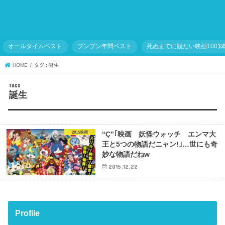
オールタイムベスト
ブンブン年間ベスト
死ぬまでに観たい映画1001
HOME
タグ : 誕生
誕生
2015映画
“Ç”｢映画 妖怪ウォッチ エンマ大
王と5つの物語だニャン!｣…世にも奇
妙な物語だねw
2015.12.22
Profile