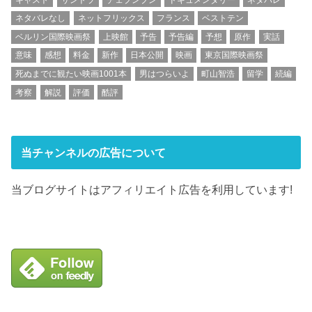
ネタバレなし
ネットフリックス
フランス
ベストテン
ベルリン国際映画祭
上映館
予告
予告編
予想
原作
実話
意味
感想
料金
新作
日本公開
映画
東京国際映画祭
死ぬまでに観たい映画1001本
男はつらいよ
町山智浩
留学
続編
考察
解説
評価
酷評
当チャンネルの広告について
当ブログサイトはアフィリエイト広告を利用しています!