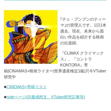
｢チェ・ブンブンのティー
マ｣の管理人です。1日1本
過去、現在、未来から面
白い作品を紹介する映画
の伝道師。
『CLIMAX クライマック
ス』、『コントラ
KONTORA』寄
稿|CINAMAS+映画ライター|世界遺産検定1級|只今VTuber
研究中
■
CINEMAS+寄稿リスト
■
noteページ(読書感想文、VTuber研究記事等)