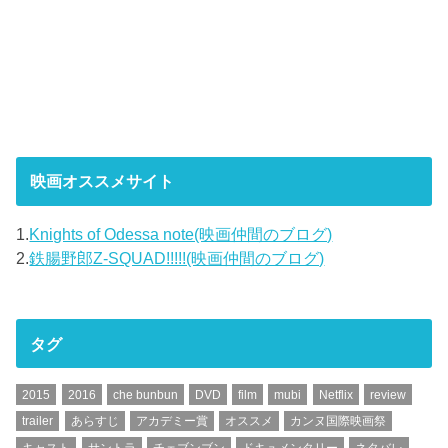
映画オススメサイト
1.
Knights of Odessa note(映画仲間のブログ)
2.
鉄腸野郎Z-SQUAD!!!!!(映画仲間のブログ)
タグ
2015
2016
che bunbun
DVD
film
mubi
Netflix
review
trailer
あらすじ
アカデミー賞
オススメ
カンヌ国際映画祭
キャスト
サントラ
チェブンブン
ドキュメンタリー
ネタバレ