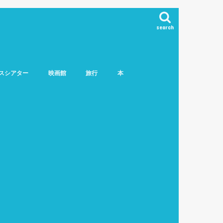
search
スシアター
映画館
旅行
本