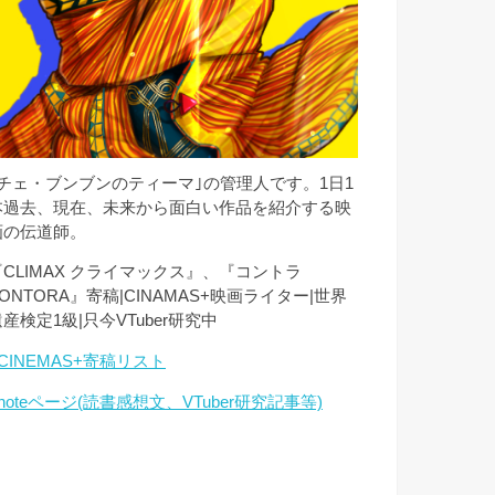
｢チェ・ブンブンのティーマ｣の管理人です。1日1
本過去、現在、未来から面白い作品を紹介する映
画の伝道師。
『CLIMAX クライマックス』、『コントラ
ONTORA』寄稿|CINAMAS+映画ライター|世界
産検定1級|只今VTuber研究中
CINEMAS+寄稿リスト
noteページ(読書感想文、VTuber研究記事等)