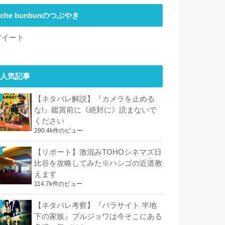
che bunbunのつぶやき
ツイート
人気記事
【ネタバレ解説】『カメラを止める
な!』鑑賞前に《絶対に》読まないで
ください
290.4k件のビュー
【リポート】激混みTOHOシネマズ日
比谷を攻略してみた※ハシゴの近道教
えます
114.7k件のビュー
【ネタバレ考察】『パラサイト 半地
下の家族』ブルジョワは今そこにある