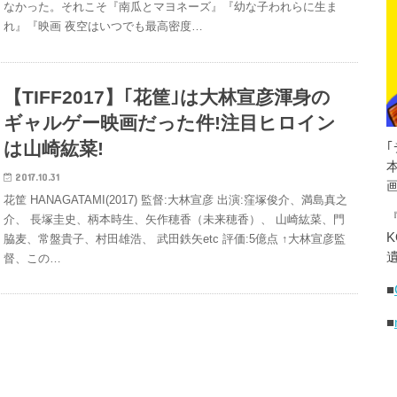
なかった。それこそ『南瓜とマヨネーズ』『幼な子われらに生ま
れ』『映画 夜空はいつでも最高密度…
【TIFF2017】｢花筐｣は大林宣彦渾身の
ギャルゲー映画だった件!注目ヒロイン
は山崎紘菜!
2017.10.31
花筐 HANAGATAMI(2017) 監督:大林宣彦 出演:窪塚俊介、満島真之
介、 長塚圭史、柄本時生、矢作穂香（未来穂香）、 山崎紘菜、門
K
脇麦、常盤貴子、村田雄浩、 武田鉄矢etc 評価:5億点 ↑大林宣彦監
遺
督、この…
■
■