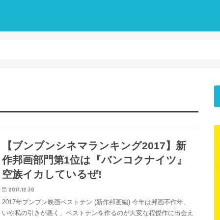
【ブンブンシネマランキング2017】新
作邦画部門第1位は『バンコクナイツ』
空族イカしているぜ!
2017.12.30
2017年ブンブン映画ベストテン (新作邦画編) 今年は邦画不作年、
いや私の引きが悪く、ベストテンを作るのが大変な程傑作に出会え