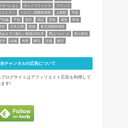
ネタバレなし
ネットフリックス
フランス
ベストテン
ベルリン国際映画祭
上映館
予告
予告編
予想
原作
実話
意味
感想
料金
新作
日本公開
映画
東京国際映画祭
死ぬまでに観たい映画1001本
男はつらいよ
町山智浩
留学
続編
考察
解説
評価
酷評
当チャンネルの広告について
当ブログサイトはアフィリエイト広告を利用して
います!