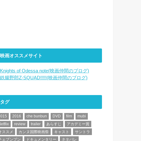
映画オススメサイト
Knights of Odessa note(映画仲間のブログ)
鉄腸野郎Z-SQUAD!!!!!(映画仲間のブログ)
タグ
2015
2016
che bunbun
DVD
film
mubi
etflix
review
trailer
あらすじ
アカデミー賞
オススメ
カンヌ国際映画祭
キャスト
サントラ
チェブンブン
ドキュメンタリー
ネタバレ